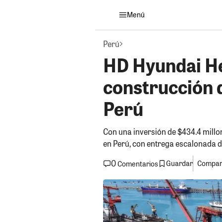
Menú
Perú
HD Hyundai He
construcción 
Perú
Con una inversión de $434.4 mill
en Perú, con entrega escalonada d
0
Guardar
Compart
Comentarios