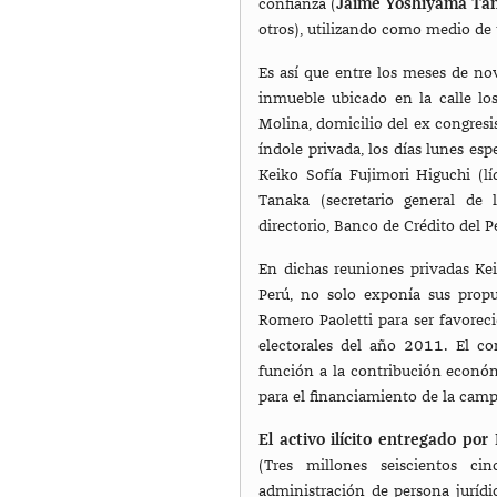
confianza (
Jaime Yoshiyama Tan
otros), utilizando como medio de 
Es así que entre los meses de n
inmueble ubicado en la calle lo
Molina, domicilio del ex congresi
índole privada, los días lunes esp
Keiko Sofía Fujimori Higuchi (l
Tanaka (secretario general de l
directorio, Banco de Crédito del 
En dichas reuniones privadas Kei
Perú, no solo exponía sus prop
Romero Paoletti para ser favorec
electorales del año 2011. El co
función a la contribución económ
para el financiamiento de la cam
El activo ilícito entregado po
(Tres millones seiscientos ci
administración de persona jurídi