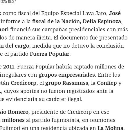
2025 19:37
 como fiscal del Equipo Especial Lava Jato,
José
informe a la
fiscal de la Nación, Delia Espinoza
,
mori
financió sus campañas presidenciales con más
os de manera ilícita. El documento fue presentado
n del cargo
, medida que no detuvo la conclusión
e el partido
Fuerza Popular
.
de
2011
, Fuerza Popular habría captado millones de
irregulares con
grupos empresariales
. Entre los
stán
Credicorp
, el
grupo Rassmuss
, la
Confiep
y
.
, cuyos aportes no fueron registrados ante la
e evidenciaría su carácter ilegal.
sio Romero
, presidente de Credicorp en ese
 millones
al partido fujimorista, en reuniones
 Fujimori en una residencia ubicada en
La Molina
.