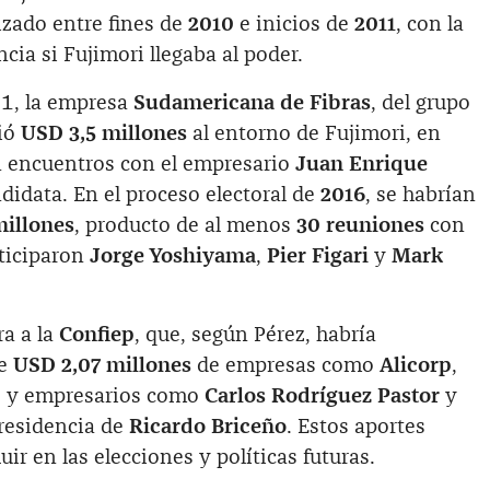
izado entre fines de
2010
e inicios de
2011
, con la
ncia si Fujimori llegaba al poder.
1, la empresa
Sudamericana de Fibras
, del grupo
rió
USD 3,5 millones
al entorno de Fujimori, en
n encuentros con el empresario
Juan Enrique
didata. En el proceso electoral de
2016
, se habrían
millones
, producto de al menos
30 reuniones
con
rticiparon
Jorge Yoshiyama
,
Pier Figari
y
Mark
ra a la
Confiep
, que, según Pérez, habría
de
USD 2,07 millones
de empresas como
Alicorp
,
, y empresarios como
Carlos Rodríguez Pastor
y
presidencia de
Ricardo Briceño
. Estos aportes
uir en las elecciones y políticas futuras.