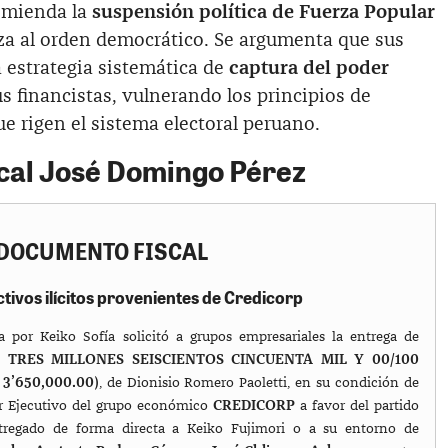
omienda la
suspensión política de Fuerza Popular
a al orden democrático. Se argumenta que sus
 estrategia sistemática de
captura del poder
us financistas, vulnerando los principios de
ue rigen el sistema electoral peruano.
cal José Domingo Pérez
DOCUMENTO FISCAL
activos ilícitos provenientes de Credicorp
a por Keiko Sofía solicitó a grupos empresariales la entrega de
de
TRES MILLONES SEISCIENTOS CINCUENTA MIL Y 00/100
’650,000.00)
, de Dionisio Romero Paoletti, en su condición de
er Ejecutivo del grupo económico
CREDICORP
a favor del partido
ntregado de forma directa a Keiko Fujimori o a su entorno de