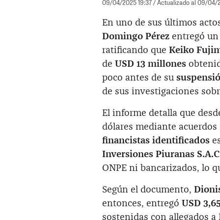
09/04/2025 19:37
/ Actualizado al 09/04/
En uno de sus últimos actos
Domingo Pérez
entregó un 
ratificando que
Keiko Fuji
de
USD 13 millones
obtenid
poco antes de su
suspensió
de sus investigaciones sobr
El informe detalla que des
dólares mediante acuerdos 
financistas identificados
e
Inversiones Piuranas S.A.C
ONPE ni bancarizados, lo qu
Según el documento,
Dioni
entonces, entregó
USD 3,65
sostenidas con allegados a