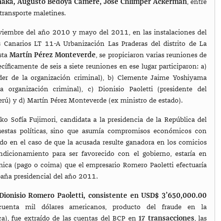
aka, Augusto Bedoya Cámere, José Chlimper Ackerman
, entre
transporte maletines.
oviembre del año 2010 y mayo del 2011, en las instalaciones del
s Canarios LT 11-A Urbanización Las Praderas del distrito de La
sta
Martín Pérez Monteverde
, se propiciaron varias reuniones de
ecíficamente de seis a siete reuniones en ese lugar participaron: a)
íder de la organización criminal), b) Clemente Jaime Yoshiyama
a organización criminal), c) Dionisio Paoletti (presidente del
Perú) y d) Martín Pérez Monteverde (ex ministro de estado).
ko Sofía Fujimori, candidata a la presidencia de la República del
uestas políticas, sino que asumía compromisos económicos con
ido en el caso de que la acusada resulte ganadora en los comicios
ndicionamiento para ser favorecido con el gobierno, estaría en
ica (pago o coima) que el empresario Romero Paoletti efectuaría
paña presidencial del año 2011.
r Dionisio Romero Paoletti, consistente en USD$ 3’650,000.00
ncuenta mil dólares americanos, producto del fraude en la
ca), fue extraído de las cuentas del BCP en
17 transacciones
, las