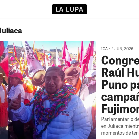
Juliaca
ICA • 2 JUN, 2026
Congre
Raúl H
Puno pa
campañ
Fujimo
Parlamentario de 
en Juliaca mientr
momentos de ten