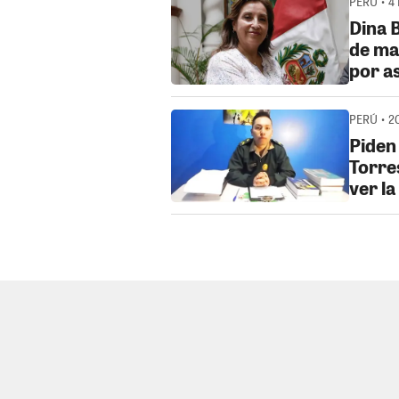
PERÚ • 4
Dina B
de ma
por a
PERÚ • 2
Piden
Torres
ver l