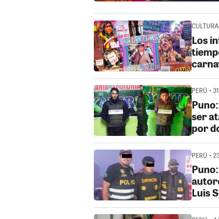
CULTURA 
Los in
tiempo
carna
PERÚ • 3
Puno:
ser a
por d
PERÚ • 2
Puno:
autore
Luis 