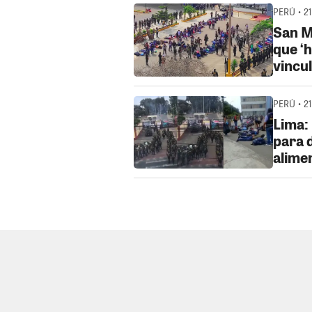
PERÚ • 21
San M
que ‘h
vincu
PERÚ • 21
Lima: 
para 
alime