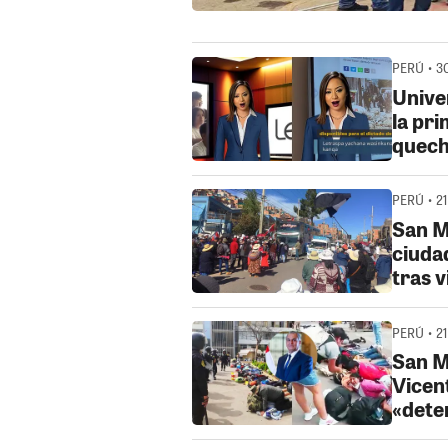
PERÚ • 3
Unive
la pr
quech
PERÚ • 21
San M
ciuda
tras 
PERÚ • 21
San M
Vicen
«dete