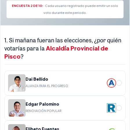
ENCUESTA 2 DE 10:
Cada usuario registrado puede emitir un solo
voto durante este periodo.
1. Si mañana fueran las elecciones, ¿por quién
votarías para la
Alcaldía Provincial de
Pisco
?
Dai Bellido
ALIANZA PARA EL PROGRESO
Edgar Palomino
RENOVACIÓN POPULAR
Elibeto Fuentes