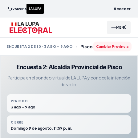
Acceder
Volver a
LA LUPA
MENÚ
Pisco
ENCUESTA
2 DE 10
· 3 AGO – 9 AGO
Cambiar Provincia
>
Encuesta 2: Alcaldía Provincial de Pisco
Participa en el sondeo virtual de LA LUPA y conoce la intención
de voto.
PERIODO
3 ago – 9 ago
CIERRE
Domingo 9 de agosto, 11:59 p. m.