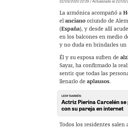
22/03/2020 22:39
/ Actualizado al 22/03
La armónica acompañó a
H
el
anciano
oriundo de Alema
(
España
), y desde allí acu
en los balcones en medio d
y no duda en brindarles un 
Él y su esposa sufren de
al
Sayar, ha confirmado la rea
sentir que todas las person
llenarlo de
aplausos
.
LEER TAMBIÉN:
Actriz Pierina Carcelén se 
con su pareja en internet
Todos los residentes salen 