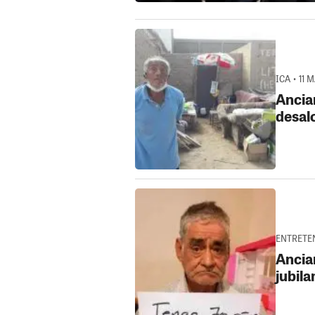
ICA • 11 
Ancia
desal
ENTRETEN
Ancia
jubila