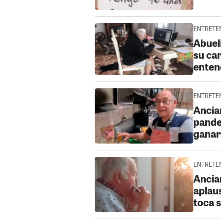
ENTRETEN
Abueli
su car
enten
ENTRETEN
Ancia
pande
ganar
ENTRETEN
Ancia
aplau
toca s