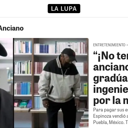
 Anciano
ENTRETENIMIENTO • 2
“¡No te
anciano
gradúa
ingenie
por la 
Para pagar sus es
Espinoza vendió a
Puebla, México. 