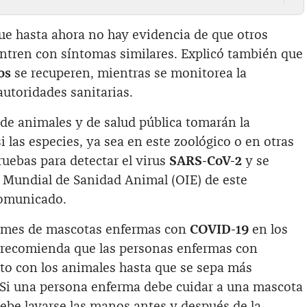
e hasta ahora no hay evidencia de que otros
entren con síntomas similares. Explicó también que
os
se recuperen, mientras se monitorea la
utoridades sanitarias.‌
 de animales y de salud pública tomarán la
i las especies, ya sea en este zoológico o en otras
uebas para detectar el virus
SARS-CoV-2
y se
n Mundial de Sanidad Animal (OIE) de este
comunicado.
rmes de mascotas enfermas con
COVID-19
en los
 recomienda que las personas enfermas con
to con los animales hasta que se sepa más
. Si una persona enferma debe cuidar a una mascota
debe lavarse las manos antes y después de la