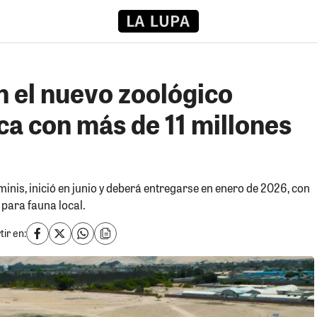
n el nuevo zoológico
ca con más de 11 millones
inis, inició en junio y deberá entregarse en enero de 2026, con
para fauna local.
ir en: