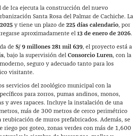
 de Ica ejecuta la construcción del nuevo
urbanización Santa Rosa del Palmar de Cachiche. La
 2025
y tiene un plazo de
225 días calendario
, por
ntregarse aproximadamente el
13 de enero de 2026
.
ada de
S/ 9 millones 281 mil 639
, el proyecto está a
is
, bajo la supervisión del
Consorcio Luren
, con la
 moderno, seguro y adecuado tanto para los
co visitante.
os servicios del zoológico municipal con la
specíficos para zorros, pumas andinos, monos,
s y aves rapaces. Incluye la instalación de una
6 metros, más de 300 metros de cerco perimétrico
la reubicación de muros prefabricados. Además, se
 riego por goteo, zonas verdes con más de 1,600