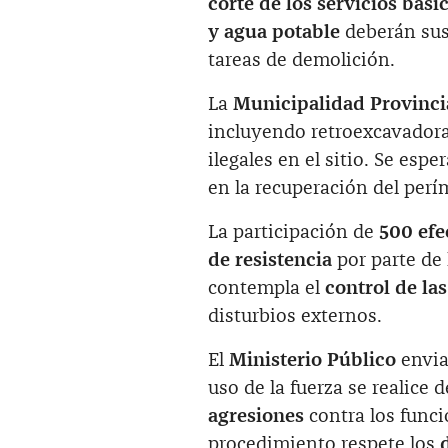
corte de los servicios bási
y agua potable
deberán susp
tareas de demolición.
La
Municipalidad Provincia
incluyendo retroexcavadoras
ilegales en el sitio. Se esp
en la recuperación del perím
La participación de
500 efe
de resistencia
por parte de 
contempla el
control de la
disturbios externos.
El
Ministerio Público
envi
uso de la fuerza se realice 
agresiones
contra los funci
procedimiento respete los