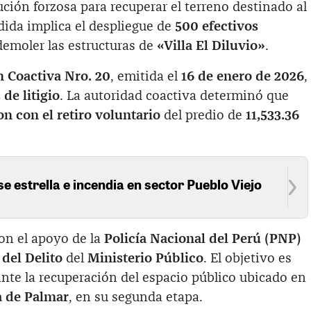
ción forzosa para recuperar el terreno destinado al
dida implica el despliegue de
500 efectivos
demoler las estructuras de
«Villa El Diluvio»
.
n Coactiva Nro. 20
, emitida el
16 de enero de 2026
,
de litigio
. La autoridad coactiva determinó que
n con el retiro voluntario
del predio de
11,533.36
se estrella e incendia en sector Pueblo Viejo
on el apoyo de la
Policía Nacional del Perú (PNP)
 del Delito
del
Ministerio Público
. El objetivo es
ante la recuperación del espacio público ubicado en
a de Palmar
, en su segunda etapa.