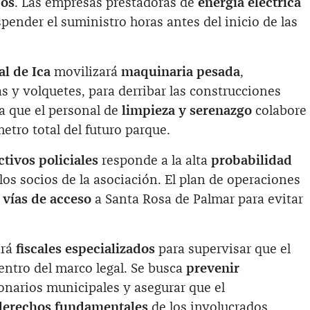
cos
. Las empresas prestadoras de
energía eléctrica
ender el suministro horas antes del inicio de las
l de Ica
movilizará
maquinaria pesada
,
 y volquetes, para derribar las construcciones
era que el personal de
limpieza y serenazgo
colabore
etro total del futuro parque.
ctivos policiales
responde a la alta
probabilidad
los socios de la asociación. El plan de operaciones
s vías de acceso
a Santa Rosa de Palmar para evitar
ará
fiscales especializados
para supervisar que el
dentro del marco legal. Se busca
prevenir
onarios municipales y asegurar que el
derechos fundamentales
de los involucrados.