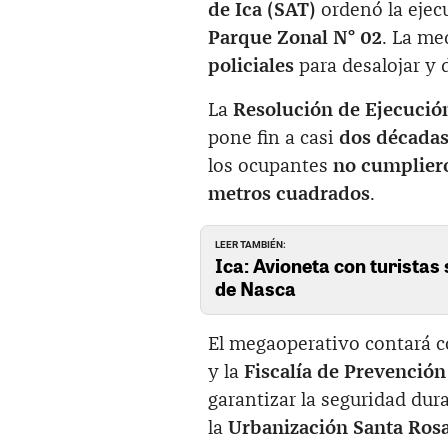
de Ica (SAT)
ordenó la ejecu
Parque Zonal N° 02
. La me
policiales
para desalojar y 
La
Resolución de Ejecució
pone fin a casi
dos décadas 
los ocupantes
no cumpliero
metros cuadrados
.
LEER TAMBIÉN:
Ica: Avioneta con turistas 
de Nasca
El megaoperativo contará c
y la
Fiscalía de Prevención
garantizar la seguridad dur
la
Urbanización Santa Ros