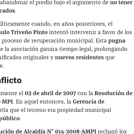
abandonar el predio bajo el argumento de
no tener
icados
.
líticamente cuando, en años posteriores, el
ulo Triveño Pinto
intentó intervenir a favor de los
l proceso de recuperación municipal. Esta
pugna
e la asociación ganara tiempo legal, prolongando
ificados originales y
nuevos residentes
que
e.
flicto
lmente el
03 de abril de 2007
con la
Resolución de
U-MPI
. En aquel entonces, la
Gerencia de
tía que el terreno era propiedad municipal
público
.
ución de Alcaldía N° 014-2008-AMPI
rechazó los