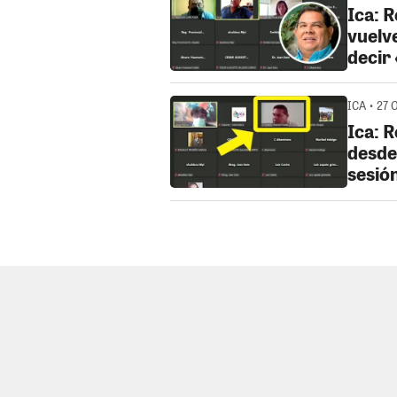
Ica: 
vuelv
decir
ICA • 27 
Ica: 
desde 
sesió