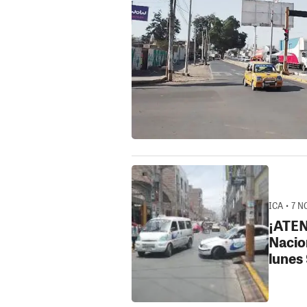
ICA • 7 N
¡ATEN
Nacio
lunes