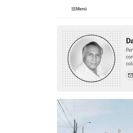
Menú
Da
Per
con
col