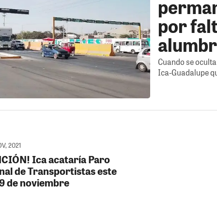
perman
por fal
alumb
Cuando se oculta 
Ica-Guadalupe q
OV, 2021
CIÓN! Ica acataría Paro
nal de Transportistas este
 9 de noviembre