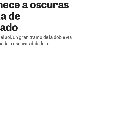
ece a oscuras
ta de
rado
el sol, un gran tramo de la doble vía
ueda a oscuras debido a…