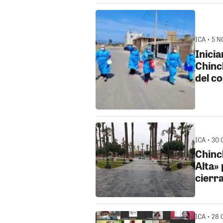
ICA • 5 N
Inici
Chinc
del c
ICA • 30 
Chinch
Alta»
cierr
ICA • 28 