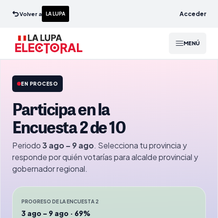
Acceder
Volver a
LA LUPA
MENÚ
EN PROCESO
Participa en la
Encuesta 2 de 10
Periodo
3 ago – 9 ago
. Selecciona tu provincia y
responde por quién votarías para alcalde provincial y
gobernador regional.
PROGRESO DE LA ENCUESTA 2
3 ago – 9 ago · 69%