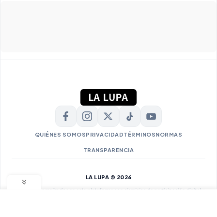
QUIÉNES SOMOS
PRIVACIDAD
TÉRMINOS
NORMAS
TRANSPARENCIA
LA LUPA © 2026
Los sondeos realizados en esta plataforma son ejercicios de participación digital y
no constituyen encuestas oficiales debidamente registradas ante el JNE.