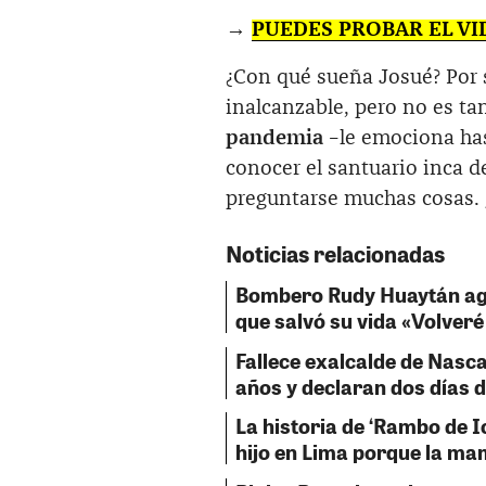
→
PUEDES PROBAR EL V
¿Con qué sueña Josué? Por 
inalcanzable, pero no es tan
pandemia
–le emociona hast
conocer el santuario inca d
preguntarse muchas cosas. 
Noticias relacionadas
Bombero Rudy Huaytán ag
que salvó su vida «Volveré
Fallece exalcalde de Nasca
años y declaran dos días d
La historia de ‘Rambo de Ic
hijo en Lima porque la m