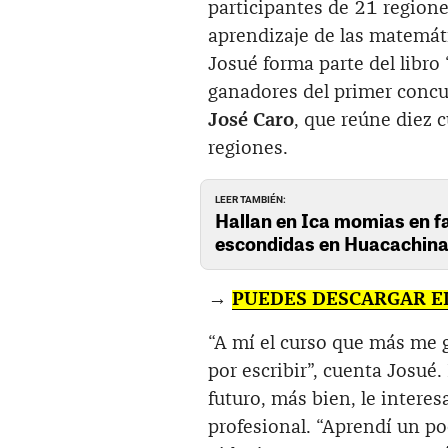
participantes de 21 regiones
aprendizaje de las matemáti
Josué forma parte del libr
ganadores del primer concur
José Caro
, que reúne diez 
regiones.
LEER TAMBIÉN:
Hallan en Ica momias en f
escondidas en Huacachina
→
PUEDES DESCARGAR E
“A mí el curso que más me 
por escribir”, cuenta Josué.
futuro, más bien, le intere
profesional. “Aprendí un p