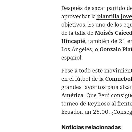
Después de sacar partido de
aprovechar la
plantilla jov
objetivos. Es uno de los e
de la talla de
Moisés Caice
Hincapié
, también de 21 e
Los Ángeles; o
Gonzalo Pla
español.
Pese a todo este movimiento
en el fútbol de la
Conmebo
grandes favoritos para alza
América
. Que Perú consigu
torneo de Reynoso al frente
Ecuador, un 25.00. ¿Consegu
Noticias relacionadas