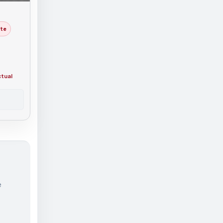
te
ctual
e