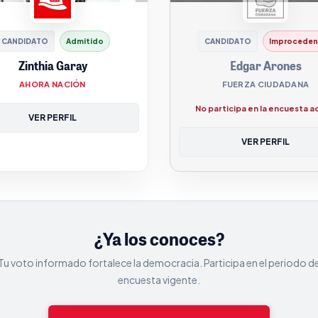
CANDIDATO
Admitido
CANDIDATO
Improceden
Zinthia Garay
Edgar Arones
AHORA NACIÓN
FUERZA CIUDADANA
No participa en la encuesta a
VER PERFIL
VER PERFIL
¿Ya los conoces?
Tu voto informado fortalece la democracia. Participa en el periodo d
encuesta vigente.