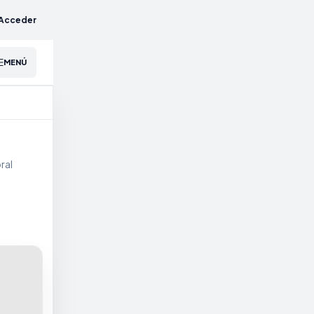
Acceder
MENÚ
ral