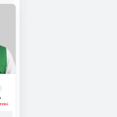
a
 PERÚ