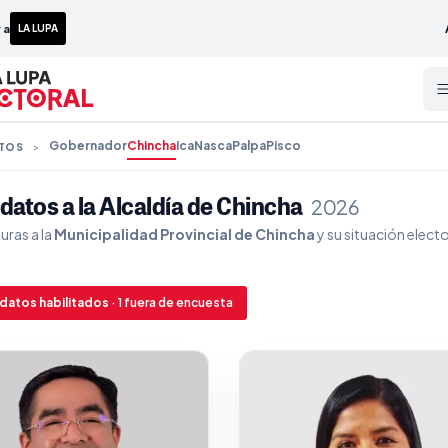
 a
LA LUPA
Gobernador
Chincha
Ica
Nasca
Palpa
Pisco
TOS
>
datos a la Alcaldía de Chincha
2026
ras a la
Municipalidad Provincial de Chincha
y su situación electo
idatos habilitados
· 1 fuera de encuesta