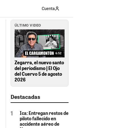
Cuenta
ÚLTIMO VIDEO
6:52
Zegarra, el nuevo santo
del periodismo | El Ojo
del Cuervo 5 de agosto
2026
Destacadas
Ica: Entregan restos de
piloto fallecido en
accidente aéreo de