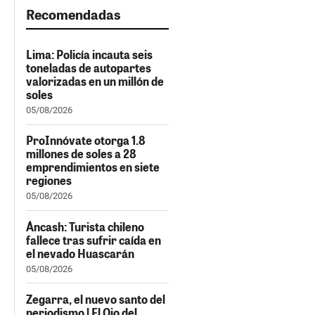
Recomendadas
Lima: Policía incauta seis
toneladas de autopartes
valorizadas en un millón de
soles
05/08/2026
ProInnóvate otorga 1.8
millones de soles a 28
emprendimientos en siete
regiones
05/08/2026
Áncash: Turista chileno
fallece tras sufrir caída en
el nevado Huascarán
05/08/2026
Zegarra, el nuevo santo del
periodismo | El Ojo del