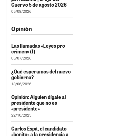
Cuervo 5 de agosto 2026
05/08/2026
Opinión
Las llamadas «Leyes pro
crimen» (I)
05/07/2026
¿Qué esperamos del nuevo
gobierno?
18/06/2026
Opinión: Alguien dígale al
presidente que no es
«presidente»
22/10/2025
Carlos Espá, el candidato
«bonito» a la presidencia a