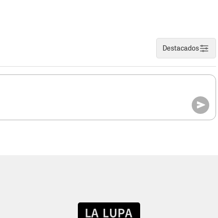
Destacados