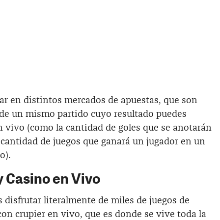
tar en distintos mercados de apuestas, que son
 de un mismo partido cuyo resultado puedes
n vivo (como la cantidad de goles que se anotarán
a cantidad de juegos que ganará un jugador en un
o).
y Casino en Vivo
disfrutar literalmente de miles de juegos de
on crupier en vivo, que es donde se vive toda la