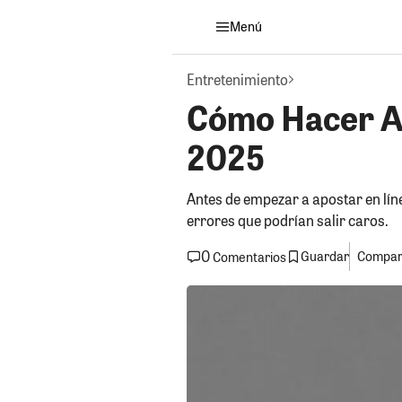
Menú
Entretenimiento
Cómo Hacer Ap
2025
Antes de empezar a apostar en lín
errores que podrían salir caros.
0
Guardar
Compart
Comentarios