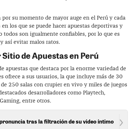
n por su momento de mayor auge en el Perú y cada
 en los que se puede hacer apuestas deportivas y
o todos son igualmente confiables, por lo que es
y así evitar malos ratos.
 Sitio de Apuestas en Perú
de apuestas que destaca por la enorme variedad de
s ofrece a sus usuarios, la que incluye más de 30
 de 250 salas con crupier en vivo y miles de juegos
destacados desarrolladores como Playtech,
 Gaming, entre otros.
pronuncia tras la filtración de su video íntimo