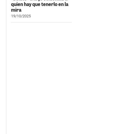
quien hay que tenerlo en la
mira
19/10/2025