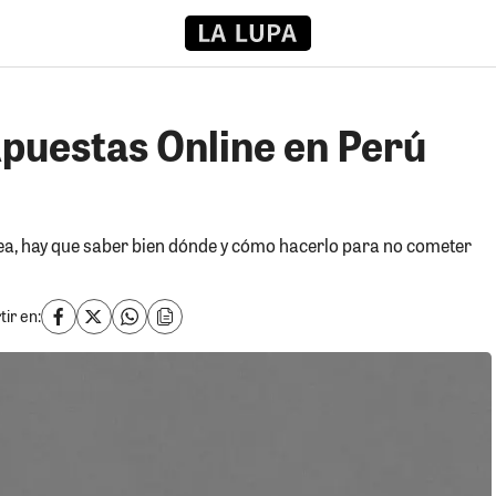
uestas Online en Perú
ea, hay que saber bien dónde y cómo hacerlo para no cometer
ir en: