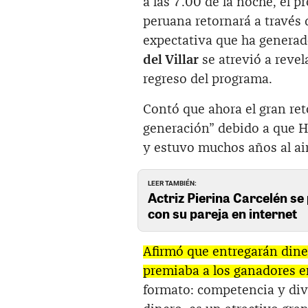
a las 7.00 de la noche, el 
peruana retornará a través 
expectativa que ha generado
del Villar
se atrevió a revel
regreso del programa.
Contó que ahora el gran ret
generación” debido a que H
y estuvo muchos años al air
LEER TAMBIÉN:
Actriz Pierina Carcelén se 
con su pareja en internet
Afirmó que entregarán diner
premiaba a los ganadores e
formato: competencia y div