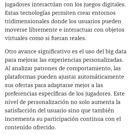
jugadores interactúan con los juegos digitales.
Estas tecnologías permiten crear entornos
tridimensionales donde los usuarios pueden
moverse libremente e interactuar con objetos
virtuales como si fueran reales.
Otro avance significativo es el uso del big data
para mejorar las experiencias personalizadas.
Al analizar patrones de comportamiento, las
plataformas pueden ajustar automáticamente
sus ofertas para adaptarse mejor a las
preferencias específicas de los jugadores. Este
nivel de personalización no solo aumenta la
satisfacción del usuario sino que también
incrementa su participación continua con el
contenido ofrecido.