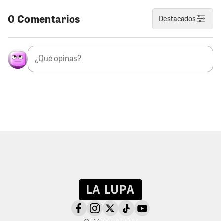
0 Comentarios
Destacados