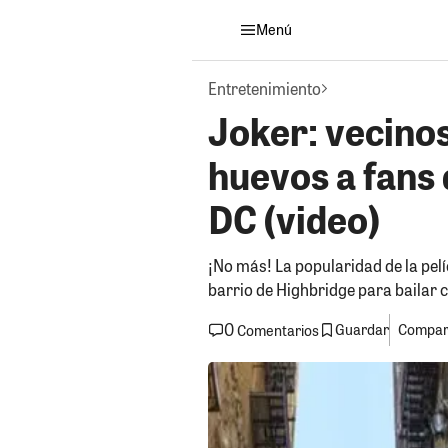
Menú
Entretenimiento
Joker: vecino
huevos a fans 
DC (video)
¡No más! La popularidad de la pel
barrio de Highbridge para bailar
0
Guardar
Compart
Comentarios