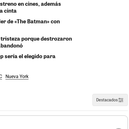
estreno en cines, además
a cinta
iler de «The Batman» con
e tristeza porque destrozaron
 abandonó
 sería el elegido para
C
Nueva York
Destacados