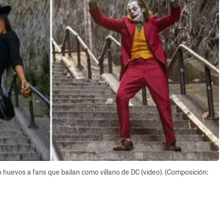
 huevos a fans que bailan como villano de DC (video). (Composición: