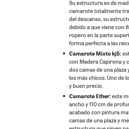
Su estructura es de mad
camarote totalmente tra
del descanso, su estruc
debido a que viene con 8
ropero en la parte super
forma perfecta a las nec
Camarote Mixto kj5:
es
con Madera Capirona y cu
dos camas de una plaza y
los más chicos. Uno de l
y buen precio.
Camarote Ether
: este 
ancho y 110 cm de profun
acabado con pintura mate
camas de una plaza y med
estructura que sirven par