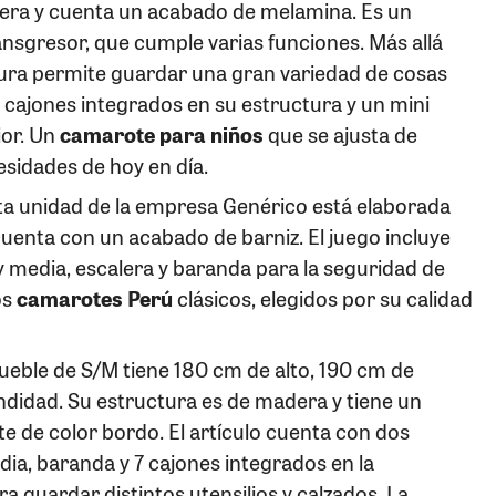
era y cuenta un acabado de melamina. Es un
nsgresor, que cumple varias funciones. Más allá
tura permite guardar una gran variedad de cosas
 cajones integrados en su estructura y un mini
ior. Un
camarote para niños
que se ajusta de
esidades de hoy en día.
ta unidad de la empresa Genérico está elaborada
enta con un acabado de barniz. El juego incluye
 media, escalera y baranda para la seguridad de
os
camarotes Perú
clásicos, elegidos por su calidad
mueble de S/M tiene 180 cm de alto, 190 cm de
didad. Su estructura es de madera y tiene un
 de color bordo. El artículo cuenta con dos
ia, baranda y 7 cajones integrados en la
a guardar distintos utensilios y calzados. La