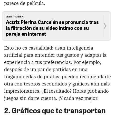
parece de película.
LEER TAMBIÉN:
Actriz Pierina Carcelén se pronuncia tras
la filtración de su video íntimo con su
pareja en internet
Esto no es casualidad: usan inteligencia
artificial para entender tus gustos y adaptar la
experiencia a tus preferencias. Por ejemplo,
después de un par de partidas en una
tragamonedas de piratas, pueden recomendarte
otra con tesoros escondidos y gráficos aún más
impresionantes. ¿El resultado? Horas probando
juegos sin darte cuenta. ¡Y cada vez mejor!
2. Gráficos que te transportan