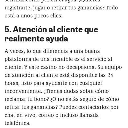
registrarte, jugar o retirar tus ganancias? Todo
está a unos pocos clics.
5. Atención al cliente que
realmente ayuda
A veces, lo que diferencia a una buena
plataforma de una increíble es el servicio al
cliente. Y este casino no decepciona. Su equipo
de atención al cliente está disponible las 24
horas, listo para ayudarte con cualquier
inconveniente. ¿Tienes dudas sobre cómo
reclamar tu bono? ¿O no estás seguro de cómo
retirar tus ganancias? Puedes contactarlos por
chat en vivo, correo o incluso llamada
telefónica.