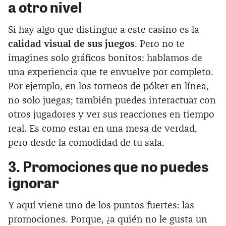
a otro nivel
Si hay algo que distingue a este casino es la
calidad visual de sus juegos
. Pero no te
imagines solo gráficos bonitos: hablamos de
una experiencia que te envuelve por completo.
Por ejemplo, en los torneos de póker en línea,
no solo juegas; también puedes interactuar con
otros jugadores y ver sus reacciones en tiempo
real. Es como estar en una mesa de verdad,
pero desde la comodidad de tu sala.
3. Promociones que no puedes
ignorar
Y aquí viene uno de los puntos fuertes: las
promociones. Porque, ¿a quién no le gusta un