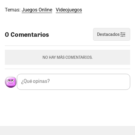
Temas:
Juegos Online
Videojuegos
0 Comentarios
Destacados
NO HAY MÁS COMENTARIOS.