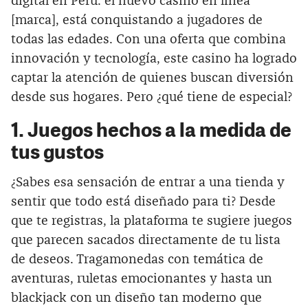
digital en Perú: el nuevo casino en línea
[marca], está conquistando a jugadores de
todas las edades. Con una oferta que combina
innovación y tecnología, este casino ha logrado
captar la atención de quienes buscan diversión
desde sus hogares. Pero ¿qué tiene de especial?
1. Juegos hechos a la medida de
tus gustos
¿Sabes esa sensación de entrar a una tienda y
sentir que todo está diseñado para ti? Desde
que te registras, la plataforma te sugiere juegos
que parecen sacados directamente de tu lista
de deseos. Tragamonedas con temática de
aventuras, ruletas emocionantes y hasta un
blackjack con un diseño tan moderno que