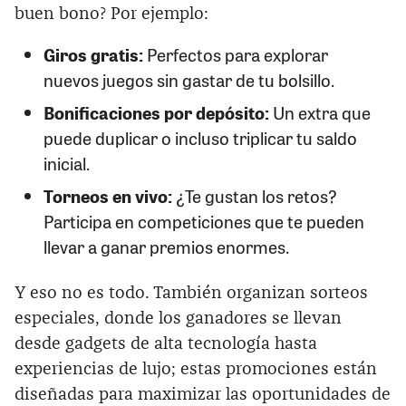
buen bono? Por ejemplo:
Giros gratis:
Perfectos para explorar
nuevos juegos sin gastar de tu bolsillo.
Bonificaciones por depósito:
Un extra que
puede duplicar o incluso triplicar tu saldo
inicial.
Torneos en vivo:
¿Te gustan los retos?
Participa en competiciones que te pueden
llevar a ganar premios enormes.
Y eso no es todo. También organizan sorteos
especiales, donde los ganadores se llevan
desde gadgets de alta tecnología hasta
experiencias de lujo; estas promociones están
diseñadas para maximizar las oportunidades de