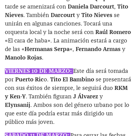
tarde se amenizará con
Daniela Darcourt
,
Tito
Nieves
. También
Darcourt
y
Tito Nieves
se
unirán en algunas canciones. Tocará una
orquesta local y la noche será con
Raúl Romero
«El cara de haba». La animación estará a cargo
de las «
Hermanas Serpa
«,
Fernando Armas
y
Manolo Rojas
.
VIERNES 10 DE MARZO:
Este día será tomada
por
Puerto Ric
o.
Tito El Bambino
se presentará
con sus éxitos de siempre, le seguirá duo
RKM
y Ken-Y
. También figuran
J Álvarez
y
Elynsanij
. Ambos son del género urbano por lo
que este día podría estar más dirigido un
público más joven.
SÁBADO 11 DE MARZO:
Para cerrar las fechas