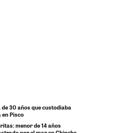
ía de 30 años que custodiaba
a en Pisco
oritas: menor de 14 años
rastrado por el mar en Chincha