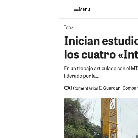
Menú
Ica
Inician estudi
los cuatro «In
En un trabajo articulado con el MT
liderado por la...
0
Guardar
Compart
Comentarios