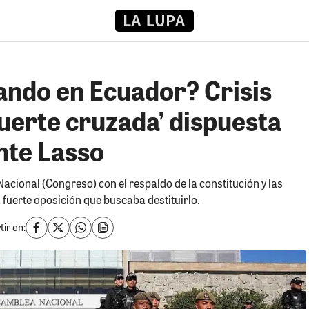
ando en Ecuador? Crisis
‘muerte cruzada’ dispuesta
nte Lasso
acional (Congreso) con el respaldo de la constitución y las
 fuerte oposición que buscaba destituirlo.
ir en: