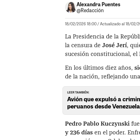
Alexandra Puentes
@Redacción
18/02/2026 18:00
/ Actualizado al 18/02/
La Presidencia de la Repúb
la censura de
José Jerí
, qu
sucesión constitucional, el
En los últimos diez años,
s
de la nación, reflejando una
LEER TAMBIÉN:
Avión que expulsó a crimin
peruanos desde Venezuel
Pedro Pablo Kuczynski
fue
y 236 días
en el poder. Enf