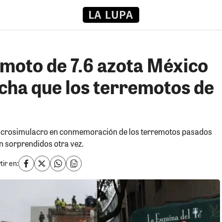
emoto de 7.6 azota México
echa que los terremotos de
acrosimulacro en conmemoración de los terremotos pasados
n sorprendidos otra vez.
ir en: