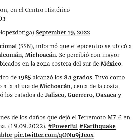
lton, en el Centro Histórico
D3
lopezdoriga)
September 19, 2022
acional
(SSN), informó que el epicentro se ubicó a
oalcomán, Michoacán
. Se percibió con mayor
bicados en la zona costera del sur de
México
.
xico de
1985
alcanzó los
8.1 grados
. Tuvo como
 a la altura de
Michoacán
, cerca de la costa
ió los estados de
Jalisco, Guerrero, Oaxaca y
enes de los daños que dejó el Terremoto M7.6 en
ima. (19.09.2022).
#Powerful
#Earthquake
blor
pic.twitter.com/qONu9jJeox