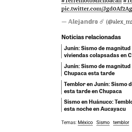
#TerremotoMichoacán
#T
pic.twitter.com/Jgd0Af2A
— 𝔸𝕝𝕖𝕛𝕒𝕟𝕕𝕣𝕠 ☄️ (@ale
Noticias relacionadas
Junín: Sismo de magnitud 5
viviendas colapsadas en 
Junín: Sismo de magnitud 
Chupaca esta tarde
Temblor en Junín: Sismo d
esta tarde en Chupaca
Sismo en Huánuco: Temblor
esta noche en Aucayacu
Temas:
México
Sismo
temblor