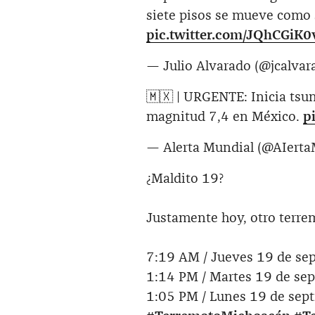
siete pisos se mueve como 
pic.twitter.com/JQhCGiK0
— Julio Alvarado (@jcalva
🇲🇽 | URGENTE: Inicia tsu
magnitud 7,4 en México.
p
— Alerta Mundial (@AIert
¿Maldito 19?
Justamente hoy, otro terre
7:19 AM / Jueves 19 de se
1:14 PM / Martes 19 de se
1:05 PM / Lunes 19 de sep