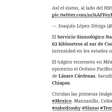
Así el sismo, al lado del Hi
pic.twitter.com/m74AFFey
— Joaquín López-Dóriga (@
El
Servicio Sismológico N
63 kilómetros al sur de C
intensidad en los estados u
El trágico terremoto en Mé
epicentro el Océano Pacífico
de
Lázaro Cárdenas
. Sacud
Chiapas
.
Circulan las primeras imág
#Mexico
. Manzanillo, Col
#zabedrosky
#Sismo
#Tem