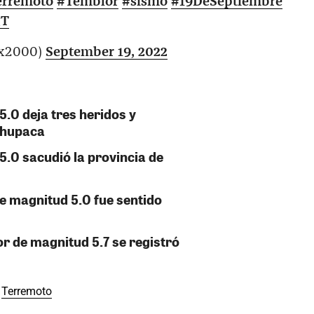
erremoto
#Temblor
#sismo
#19DeSeptiembre
gT
x_mx2000)
September 19, 2022
.0 deja tres heridos y
Chupaca
5.0 sacudió la provincia de
e magnitud 5.0 fue sentido
 de magnitud 5.7 se registró
Terremoto