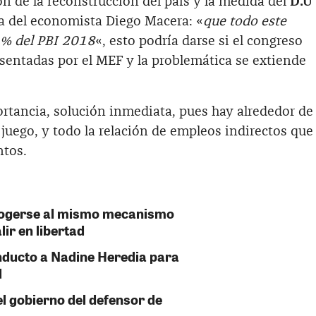
ón de la reconstrucción del país y la medida del
D.U
a del economista Diego Macera: «
que todo este
 1% del PBI 2018
«, esto podría darse si el congreso
sentadas por el MEF y la problemática se extiende
rtancia, solución inmediata, pues hay alrededor de
juego, y todo la relación de empleos indirectos que
ntos.
cogerse al mismo mecanismo
lir en libertad
nducto a Nadine Heredia para
l
el gobierno del defensor de
a