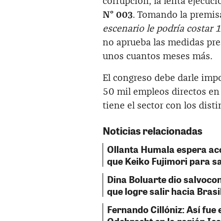
corrupción, la lenta ejecuci
N° 003
. Tomando la premis
escenario le podría costar
no aprueba las medidas pre
unos cuantos meses más.
El congreso debe darle impo
50 mil empleos directos en 
tiene el sector con los disti
Noticias relacionadas
Ollanta Humala espera a
que Keiko Fujimori para sa
Dina Boluarte dio salvoco
que logre salir hacia Brasi
Fernando Cillóniz: Así fue 
Odebrecht en la región Ic