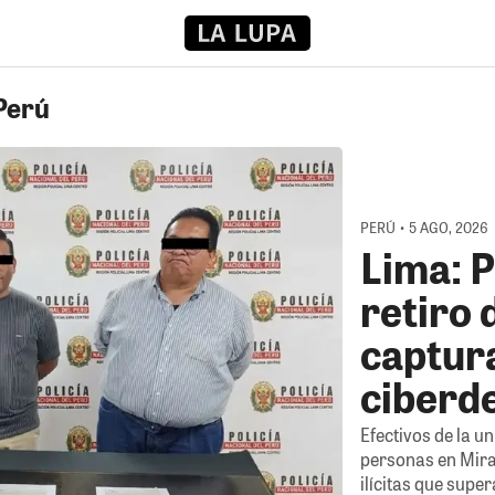
 Perú
PERÚ • 5 AGO, 2026
Lima: P
retiro 
captur
ciberd
Efectivos de la u
personas en Mira
ilícitas que supe