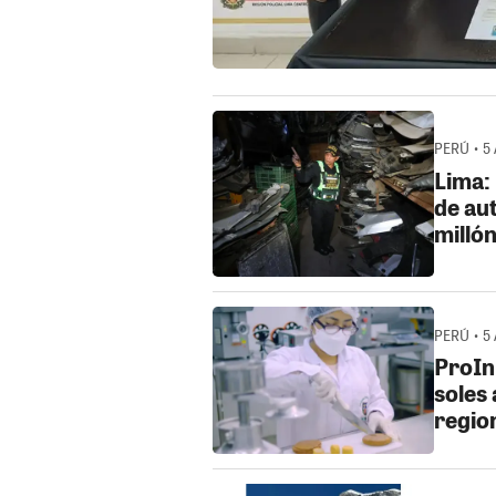
PERÚ • 5
Lima: 
de au
millón
PERÚ • 5
ProIn
soles
regio