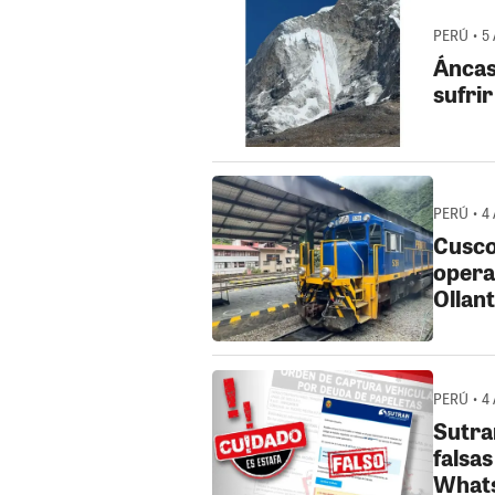
PERÚ • 5
Áncash
sufri
PERÚ • 4
Cusco
operac
Ollan
PERÚ • 4
Sutra
falsas
What