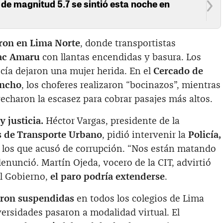
de magnitud 5.7 se sintió esta noche en
aron en Lima Norte
, donde transportistas
ac Amaru
con llantas encendidas y basura. Los
cía dejaron una mujer herida. En el
Cercado de
ancho
, los choferes realizaron “bocinazos”, mientras
echaron la escasez para cobrar pasajes más altos.
 justicia.
Héctor Vargas, presidente de la
 de Transporte Urbano
, pidió intervenir la
Policía,
a los que acusó de corrupción. “Nos están matando
denunció. Martín Ojeda, vocero de la CIT, advirtió
el Gobierno,
el paro podría extenderse
.
ueron suspendidas
en todos los colegios de Lima
ersidades pasaron a modalidad virtual. El