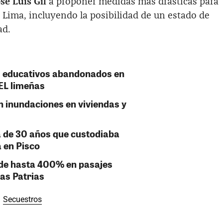
sé Luis Gil
a proponer medidas más drásticas para
 Lima, incluyendo la posibilidad de un estado de
ad.
es educativos abandonados en
EL limeñas
n inundaciones en viviendas y
ía de 30 años que custodiaba
a en Pisco
 de hasta 400% en pasajes
tas Patrias
Secuestros