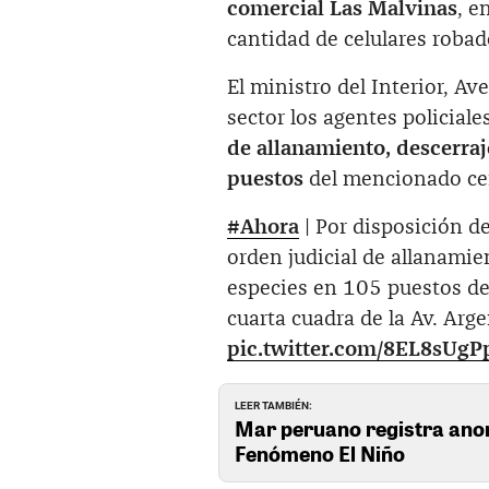
comercial Las Malvinas
, e
cantidad de celulares robad
El ministro del Interior, Av
sector los agentes policial
de allanamiento, descerraj
puestos
del mencionado cen
#Ahora
| Por disposición de
orden judicial de allanamien
especies en 105 puestos de
cuarta cuadra de la Av. Arge
pic.twitter.com/8EL8sUgP
LEER TAMBIÉN:
Mar peruano registra anom
Fenómeno El Niño