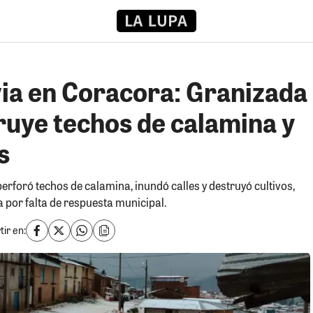
via en Coracora: Granizada
ruye techos de calamina y
s
rforó techos de calamina, inundó calles y destruyó cultivos,
a por falta de respuesta municipal.
ir en: