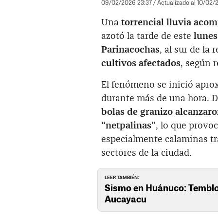
09/02/2026 23:37
/ Actualizado al 10/02
Una
torrencial lluvia aco
azotó la tarde de este
lunes
Parinacochas
, al sur de la
cultivos afectados
, según 
El fenómeno se inició apr
durante más de una hora. D
bolas de granizo alcanzaro
“netpalinas”
, lo que provo
especialmente calaminas tr
sectores de la ciudad.
LEER TAMBIÉN:
Sismo en Huánuco: Temblor
Aucayacu