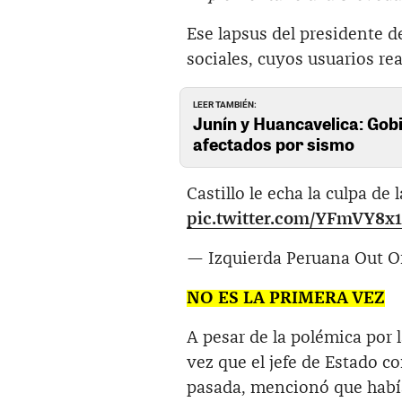
Ese lapsus del presidente d
sociales, cuyos usuarios re
LEER TAMBIÉN:
Junín y Huancavelica: Gob
afectados por sismo
Castillo le echa la culpa de 
pic.twitter.com/YFmVY8x1
— Izquierda Peruana Out O
NO ES LA PRIMERA VEZ
A pesar de la polémica por l
vez que el jefe de Estado c
pasada, mencionó que había