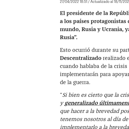
27/04/2022 18:51
/ Actualizado al 18/11/20
El presidente de la Repúbl
a los países protagonistas 
mundo, Rusia y Ucrania, ya
Rusia”.
Esto ocurrió durante su par
Descentralizado
realizado e
cuando hablaba de la crisis 
implementarán para apoyar
de la guerra.
“
Si bien es cierto que la c
y
generalizado últimamente
que hacer a la brevedad pos
tenemos nosotros al día de
implementarlo a la breveda