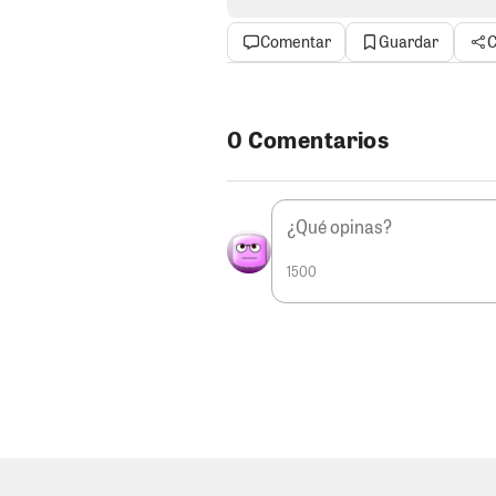
observó el trámite, otorgando u
bajo advertencia de declararlo 
Comentar
Guardar
C
existen contradicciones entre d
sobre si la revocatoria cuenta co
interna mal gestionada amenaz
toda la organización.
0 Comentarios
SE QUEDARÍAN EN EL AIRE.
En 
Navarro y "Pancho" Massa han o
la crisis fuera un simple malent
sol con un dedo cuando las obs
1500
públicas y concretas. Mientras t
continúan recorriendo calles y pl
electores, actuando como si nad
podría ser muy distinta. Si el p
observaciones formuladas por el
descabellado que varios de sus
desde la tribuna. La historia el
que, por sus propias torpezas, 