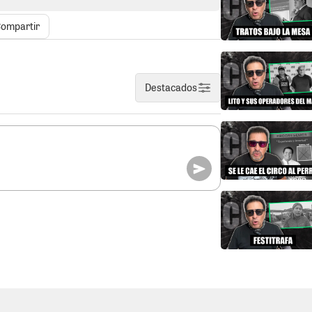
n plazo para subsanar las inconsistencias
improcedente. El problema no es menor:
ompartir
ecisiones de distintas asambleas y dudas
n respaldo en el estatuto. Así, una disputa
a con generar graves consecuencias para
Destacados
Acción Popular en Ica tanto Alonso
ptado por minimizar el problema, como si
endido administrativo. Pretenden tapar el
ervaciones formuladas por el JNE son
anto, los candidatos de Acción Popular
azas ofreciendo el oro y el moro a los
a ocurriera. Sin embargo, la realidad
artido no logra subsanar oportunamente las
 organismo electoral, no sería
 postulantes terminen viendo la campaña
ectoral peruana está llena de organizaciones
terminaron quedándose fuera de