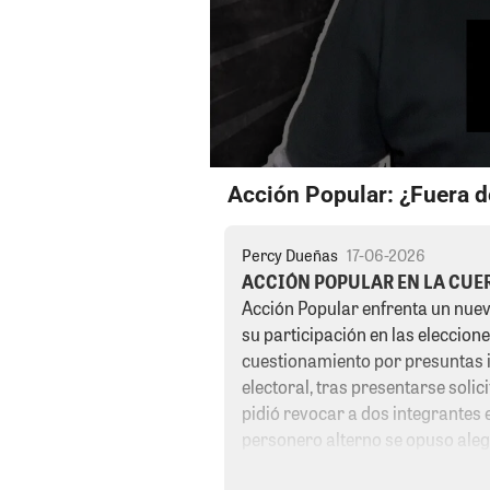
Acción Popular: ¿Fuera de
Percy Dueñas
17-06-2026
ACCIÓN POPULAR EN LA CUE
Acción Popular enfrenta un nuev
su participación en las eleccione
cuestionamiento por presuntas 
electoral, tras presentarse solic
pidió revocar a dos integrantes 
personero alterno se opuso ale
sin efecto esa petición. Ante est