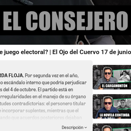
 juego electoral? | El Ojo del Cuervo 17 de juni
RDA FLOJA.
Por segunda vez en el año,
o escándalo interno que podría perjudicar
s del 4 de octubre. El partido está en
irregularidades en el manejo de su órgano
itudes contradictorias: el personero titular
e incorporar suplentes, mientras que el
gando que acuerdos posteriores dejaban
a situación, la Dirección de Registro del JNE
Descripción