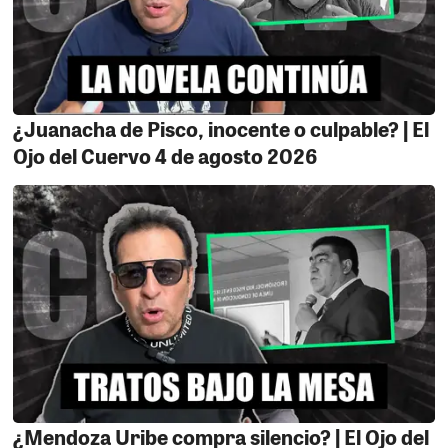
de toda la región cuenta con este avance. ¡Bien por el
alcalde "tiktokero"!
LOS REGALOS.
La figura de "La Juanacha" de Pisco
adolece, de creatividad, iniciativa y, fundamentalmente,
¿Juanacha de Pisco, inocente o culpable? | El
de propuestas que logren cautivar al electorado. Su
Ojo del Cuervo 4 de agosto 2026
carencia de un discurso político sólido es notoria, y
resulta preocupante la incapacidad de asimilar el
mensaje claro que dejaron las últimas elecciones
generales, donde su representación no alcanzó un
caudal de votos significativo, a pesar de la profusión de
obsequios distribuidos entre los votantes. Es
incomprensible cómo persiste en su ceguera ante una
realidad innegable: formaciones políticas como las
representadas por el "muchachón" Belmont y Jorge
Nieto, sin recurrir a la prebenda de un solo regalo,
superaron con creces en votos a su partido.
Alarmantemente, el exalcalde de Pisco ha retomado
¿Mendoza Uribe compra silencio? | El Ojo del
sus prácticas habituales, ejerciendo presión sobre sus