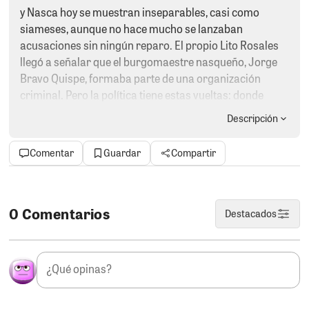
y Nasca hoy se muestran inseparables, casi como
siameses, aunque no hace mucho se lanzaban
acusaciones sin ningún reparo. El propio Lito Rosales
llegó a señalar que el burgomaestre nasqueño, Jorge
Bravo Quispe, formaba parte de una organización
criminal. Pero la política tiene estas vueltas: donde
antes hubo insultos, hoy hay abrazos. Ambos han tenido
Descripción
que tragarse sus palabras y, en plena campaña, posar
juntos como si nada hubiera pasado. Una
Comentar
Guardar
Compartir
reconciliación por puro cálculo político. Como bien dice
el refrán: “Dios los cría y ellos se juntan”.
LENIN NO VA.
El alcalde de Parcona, Lenin Cruces,
0 Comentarios
Destacados
finalmente no será candidato a la alcaldía de Ica por el
llamado “partido del perro”. Una baja que deja más
preguntas que respuestas. Resulta difícil creer que,
teniendo el control del distrito más poblado de la
provincia y los recursos suficientes para financiar una