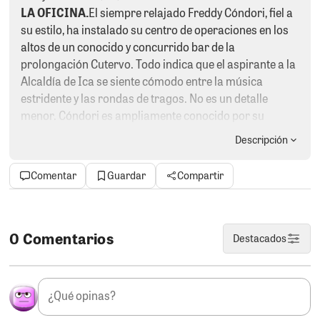
LA OFICINA.
El siempre relajado Freddy Cóndori, fiel a
su estilo, ha instalado su centro de operaciones en los
altos de un conocido y concurrido bar de la
prolongación Cutervo. Todo indica que el aspirante a la
Alcaldía de Ica se siente cómodo entre la música
estridente y las rondas de tragos. No es un detalle
menor. Cóndori es ampliamente conocido por su
afición a empinar el codo, una imagen que él mismo
Descripción
parece reforzar en sus redes sociales. Basta revisar su
cuenta de Facebook para encontrar, principalmente,
Comentar
Guardar
Compartir
publicaciones sobre sus actividades futboleras y
reuniones acompañadas de abundante cerveza.
Mientras otros precandidatos buscan proyectar
propuestas y gestión, Cóndori parece haber optado por
0 Comentarios
Destacados
convertir un bar en su principal punto de encuentro
político.
SUCEDERÁ TATDE O TEMPRANO.
280 años de silencio