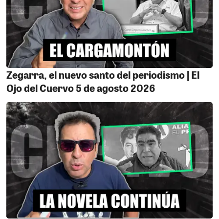
en Ica al pareces hay alcaldesas que les sobra el
tiempo, seguramente porque tienes todo resuelto en su
distrito como es el caso de Karito Rojo que más que
interés tiene en triunfar como tiktokera que resolver los
grandes problemas de su comunidad,
Zegarra, el nuevo santo del periodismo | El
CONTAMINAN EL MAR EN MARCONA.
Una extensa
Ojo del Cuervo 5 de agosto 2026
mancha de residuos minerales proveniente de las
operaciones de Shougang Hierro Perú al parecer
contamina el mar en el sector de San Nicolás. El
contaminante se desplaza hacia el norte y pone en
grave riesgo la Reserva Nacional de Paracas, la flora,
fauna marina y los recursos pesqueros de toda la costa
de Ica. Se exige una investigación inmediata y acciones
urgentes de las entidades competentes para
determinar responsabilidades y evitar un desastre
ambiental de grandes proporciones.