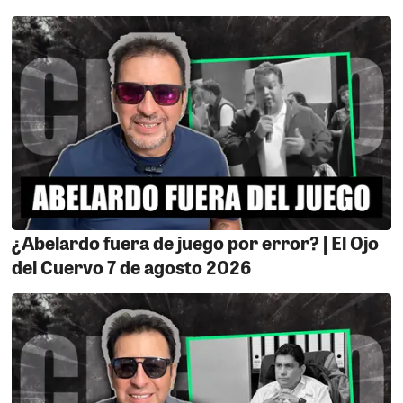
gestión marcada por la ineficiencia.
EL CANDIDATO.
“Paaaancho” Massa anda eufórico y
ya se cree alcalde, pero no por mérito propio ni por
liderazgo, sino porque, por ahora, logró apoderarse de
la candidatura de Acción Popular a la alcaldía
provincial. Y decimos “por ahora” porque este proceso
huele mal desde el inicio. Los comicios internos del
domingo 17, donde se eligió a los delegados que
terminaron entronizando a este vendehumo, ya fueron
impugnados y la pelea recién comienza. Que no
descorche champán ni mande a imprimir afiches
¿Abelardo fuera de juego por error? | El Ojo
todavía. Los grupos que cuestionan este proceso
del Cuervo 7 de agosto 2026
aseguran que irán hasta el final y no sería la primera
vez que una candidatura se cae a última hora. Ahí están
los antecedentes del 2018, cuando Eduardo Cabrera y
“Tabalocha” Martínez terminaron fuera de carrera
después de creerse intocables. Massa podrá sonreír
para las fotos y jugar al candidato triunfador, pero en