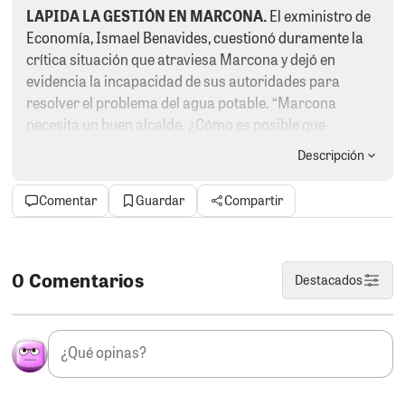
LAPIDA LA GESTIÓN EN MARCONA.
El exministro de
Economía, Ismael Benavides, cuestionó duramente la
crítica situación que atraviesa Marcona y dejó en
evidencia la incapacidad de sus autoridades para
resolver el problema del agua potable. “Marcona
necesita un buen alcalde. ¿Cómo es posible que
teniendo un enorme canon minero no cuenten con
Descripción
agua? Tienen más de 350 millones de soles y no han
sido capaces de ejecutar una obra vital para la
Comentar
Guardar
Compartir
población”, manifestó. Benavides recordó que cuando
estuvo al frente del Ministerio de Economía puso
atención a esta grave problemática. Curiosamente, en
aquel entonces Lito Rosales ya era alcalde de Marcona
0 Comentarios
Destacados
y hoy nuevamente ocupa el cargo, pero el problema
sigue exactamente igual. Han pasado los años, han
ingresado millones por canon minero y la población
continúa padeciendo por agua, mientras las
autoridades solo acumulan promesas, excusas y una