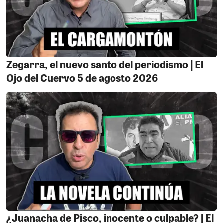
política nadie tiene la corona asegurada, menos alguien
con más humo que propuestas. Y a los empresarios y
financistas que ya están soltando plata para su
campaña, les dejamos una recomendación: no gasten
pólvora en gallinazo. Porque podrían terminar
Zegarra, el nuevo santo del periodismo | El
invirtiendo millones en un candidato que ni siquiera
Ojo del Cuervo 5 de agosto 2026
llegue vivo a la línea de partida.
CAMPAÑA MÉDICA DE IMPACTO NACIONAL.
El
Hospital de Apoyo de Palpa, a cargo del Dr. Víctor
Manuel Núñez Sánchez, realizó una importante
campaña médica destinada a sectores de escasos
recursos. Gracias a sus gestiones, se logró la
participación de médicos procedentes de Brasil y
Arequipa, quienes llevaron a cabo una maratón
quirúrgica los días 22 y 23 de mayo en especialidad de
cirugía plástica. Se atendieron casos como
septoplastia, blefaroplastia, cicatrices queloides,
¿Juanacha de Pisco, inocente o culpable? | El
exéresis de lunares, secuelas de quemaduras y