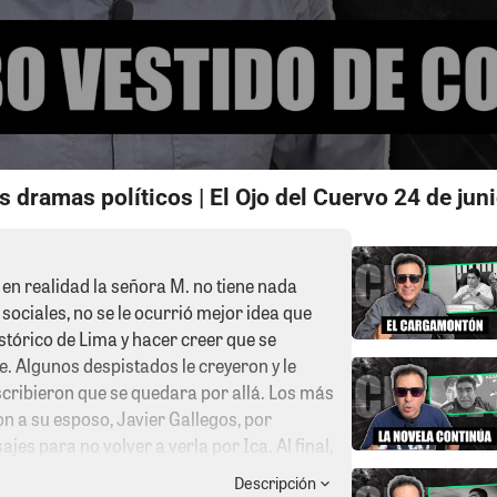
s dramas políticos | El Ojo del Cuervo 24 de jun
n realidad la señora M. no tiene nada
sociales, no se le ocurrió mejor idea que
stórico de Lima y hacer creer que se
e. Algunos despistados le creyeron y le
scribieron que se quedara por allá. Los más
n a su esposo, Javier Gallegos, por
es para no volver a verla por Ica. Al final,
quitarle el celular y comprarle un bozal
Descripción