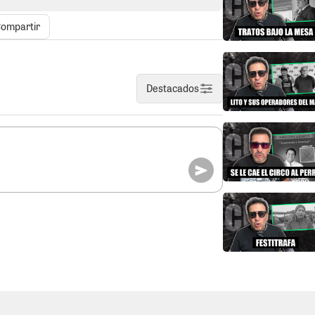
ermine malogrando la campaña del "Cosito"
ompartir
 de izquierda que hoy analizan la derrota
 que en Ica perdieron porque no lograron
 mesas de sufragio. Según cuentan, todo
Destacados
a de la verdad mucha gente les dio la
 de reacción para solucionar el problema.
 20 mil votos, los fujimoristas habrían
sacar una ventaja que finalmente los
O.
Si alguna cualidad tiene Pancho Massa
e con la gente. Saluda a todo el mundo,
 es algo nuevo; esos gestos forman parte de
n si no fuera porque, según sus críticos,
 esconde un verdadero lobo vestido de
asociar la buena fe con alguien que carga
ión de impuestos. Tampoco inspira