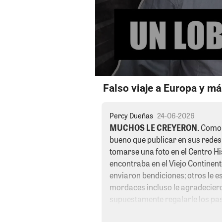
Falso viaje a Europa y má
Percy Dueñas
24-06-2026
MUCHOS LE CREYERON.
Como e
bueno que publicar en sus redes 
tomarse una foto en el Centro Hi
encontraba en el Viejo Continent
enviaron bendiciones; otros le e
mordaces incluso le agradeciero
supuestamente regalarle los pasaj
solo faltó que alguien sugiriera 