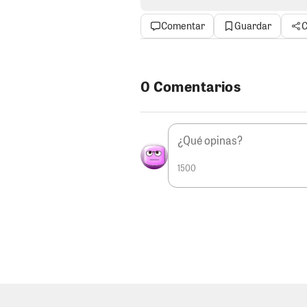
para que no abra su bocota y t
Gallegos.
Comentar
Guardar
C
LOS PERSONEROS.
Los sectores
de Juntos por el Perú sostienen
colocar personeros en todas las
0 Comentarios
estaba planificado, pero a la hor
espalda y no tuvieron capacidad
Con una diferencia cercana a los
aprovechado esa debilidad para 
consolidó en el primer lugar.
1500
UN LOBO VESTIDO DE CORDER
es su facilidad para congraciars
incluso a quienes no conoce. No
su personalidad. Todo estaría bie
detrás de esa imagen amable se
cordero. Porque resulta difícil 
una sentencia por estafa y evas