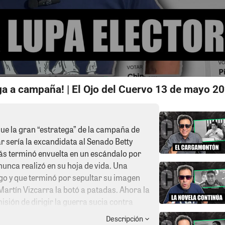
ga a campaña! | El Ojo del Cuervo 13 de mayo 2
que la gran “estratega” de la campaña de
r sería la excandidata al Senado Betty
ás terminó envuelta en un escándalo por
unca realizó en su hoja de vida. Una
rgo y que terminó por sepultar su imagen
e Martín Vizcarra la botó a patadas. Ahora la
isión de dirigir la guerra sucia contra
o político. La consigna sería simple: tirar
Descripción