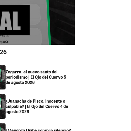
026
Zegarra, el nuevo santo del
periodismo | El Ojo del Cuervo 5
de agosto 2026
¿Juanacha de Pisco, inocente o
culpable? | El Ojo del Cuervo 4 de
agosto 2026
¿Mendoza Uribe compra silencio?