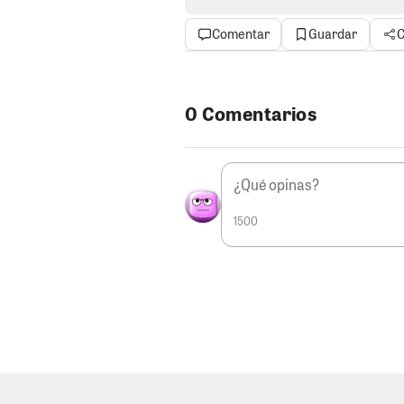
barro con ventilador, aunque no 
con los antecedentes de Anunculi
Comentar
Guardar
C
varios ya pronostican que la ca
papelón monumental.
CONTINÚA LA INVESTIGACIÓ
0 Comentarios
“Los Tramitadores del Sur” y “Ac
estarían entrando a su recta final
preparando la acusación formal p
donde más de uno podría termina
vinculadas al proceso señalan q
1500
que superarían los ocho años de
afirman que habría varios sente
nerviosos que perro en veterinar
poderosamente la atención es qu
aparecer mencionado por todos l
por falta de una prueba contunde
cobro de coimas. ¿Blindaje, suer
sombras?