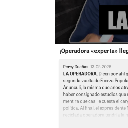
¡Operadora «experta» lle
Percy Dueñas
13-05-2026
LA OPERADORA.
Dicen por ahí 
segunda vuelta de Fuerza Popula
Anunculi, la misma que años atr
haber consignado estudios que n
mentira que casi le cuesta el ca
política. Al final, el expresident
reciclada operadora tendría la m
Roberto Sánchez y todo su entorn