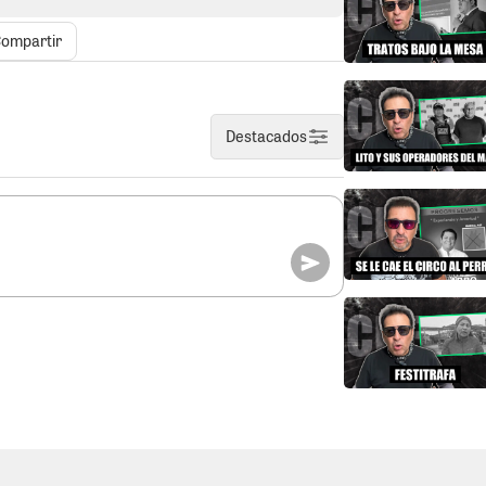
exista sustento alguno. El problema es que,
 y su cuestionada capacidad política,
ompartir
mpaña podría terminar convertida en un
N.
En el caso de las carpetas fiscales de
Destacados
elerados del Sur”, las investigaciones ya
. El fiscal del caso se encontraría
ara luego pasar a la etapa de juicio oral,
r viendo el sol a cuadros. Fuentes
ue se estarían solicitando penas severas
 prisión efectiva. Conocedores del tema
nciados y que algunos ya estarían más
ia. Sin embargo, lo que llama
e el “número uno” del clan, pese a
ados, hasta ahora podría salvar el pellejo
nte que lo vincule directamente con el
te o alguien moviendo los hilos desde las