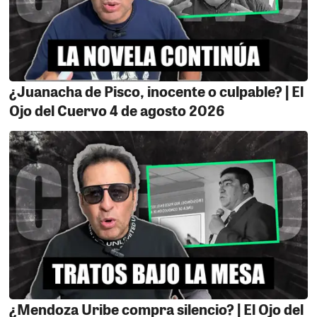
5- LA SILLA DE RUEDAS.
Un conocido chichiricoso que
gusta pintarla de buenito le pidió a una importante
autoridad de nuestra región que le regala dos sillas de
ruedas para donarlas. Una de estas sillas fue
¿Juanacha de Pisco, inocente o culpable? | El
entregada a una persona del distrito de Santiago, la
Ojo del Cuervo 4 de agosto 2026
otra la vendió este inescrupuloso personaje. Este dato
de cajón no los contó el mismo comprador que se
aprovechó de la angurria del Chichiricoso porque
prácticamente se la vendió a precio de remate. Ayayyyyy
nadie cambia a este Chichiricoso que esta
acostumbrado a pedir y a pedir con el cuento de la
ayuda social y siempre jala agua para su molino. Y no
estamos hablando de Santana.
6- EL MAESTRO.
La "leyenda del periodismo" Pool
Mayer, alucinaba en su oficina de la Plaza de Armas
hablando de sus pulpillos en el periodismo aquellos
¿Mendoza Uribe compra silencio? | El Ojo del
colegas que deberían de decirle maestro. Las lista es