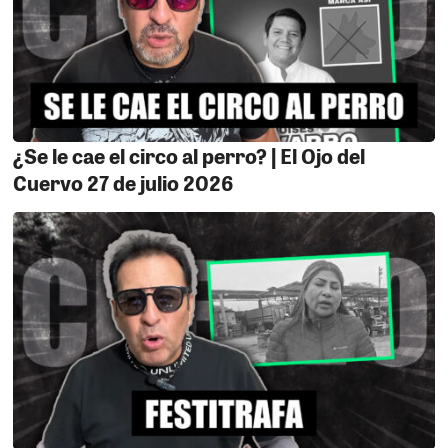
quien captó al policía anticorrupción para que por 70
mil razones se preste para la cochinadita. Era el brazo
armado de esta organización criminal que maquinó las
carpetas fiscales 037 y 040.
9.- EL INCAPAZ.
Nos cuentan que el alcalde de Los
Aquijes, Edward Amoroto le tenía miedo a un finado
¿Se le cae el circo al perro? | El Ojo del
comunicador, le temblaba porque sabe que tiene rabo
Cuervo 27 de julio 2026
de paja. Resulta que hace unos meses despidió a una
colega que trabajaba en la oficina de imagen sólo
porque al periodista le tenia ojeriza. Tremendo
maganzón como no tenía miedo para vender brevetes o
guardar 600 mil soles en su casa.