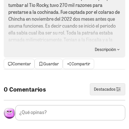
tumbar al Tío Rocky, tuvo 270 mil razones para
prestarse a la cochinada. Fue captada por el colarao de
Chincha en noviembre del 2022 dos meses antes que
asuma funciones. Es decir cuando se inició el periodo
ella sabía cual iba ser su rol. Toda la patraña estaba
armada milimetricamente. Tenían a la Fiscalía y a la
Policía anticorrupción, un brazo mediático pero sobre
Descripción
todo plata. Al final la desesperación por tomar el poder
les jugó en contra.
Comentar
Guardar
Compartir
2- EMMA Y KEYKO.
La reinita que fue alcaldesa de Ica,
se hizo la encontrada con Keyko Fujimori, lidereza de
Fuerza Popular. El encuentro se dió en Lima en una
0 Comentarios
Destacados
capacitación política. La oportunidad no fue
desaprovecha por Emma Mejía quien con una
fotografía perennizo el encuentro y de paso decirle a
muchos que ella está firme en el partido naranja y que
sería la candidata a la alcaldia de Ica.