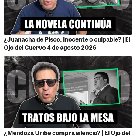
candidato a la gobernación tiene una sentencia ya
confirmada y Panchito Masa le gana por goleada a Lito
ya que tiene sentencias por estafa, por deberle a los
bancos y por no pagar impuestos tributarios, tremenda
joyita, los perdedores salieron con todo a denunciar
¿Juanacha de Pisco, inocente o culpable? | El
fraude, pero ya la OMPE se pronunció y negó
Ojo del Cuervo 4 de agosto 2026
categóricamente el fraude, ahora tendrán que poner
las barbas en remojo por su salida casi inminente.
LA ORADORA.
Después de tanto insistir la Señora M ha
aprendido hablar en público. Ya articula algunas
palabras. Tiene seguridad y desenvolvimiento, inncluso
habla mejor que su esposo Javier Gallegos. Lo único
malo es que habla como Jorge Luna y Ricardo Mendoza
porque su mensaje no tiene nada de contenido
relevante . Aunque valgan verdades como estará de
bajo el nivel del partido del Perro que Mónica Guillén es
una de sus mejores cuadros por eso que va con el
¿Mendoza Uribe compra silencio? | El Ojo del
número 2. Ayayyyyyy