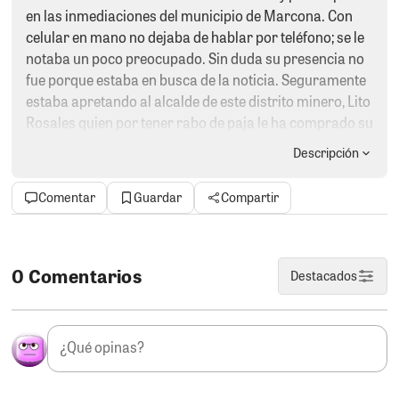
en las inmediaciones del municipio de Marcona. Con
celular en mano no dejaba de hablar por teléfono; se le
notaba un poco preocupado. Sin duda su presencia no
fue porque estaba en busca de la noticia. Seguramente
estaba apretando al alcalde de este distrito minero, Lito
Rosales quien por tener rabo de paja le ha comprado su
silencio a cambio de una obra o un servicio
Descripción
público. Ojo que cuando hay plata de por medio,
Pillacon se olvida de la palabra del señor. Este sujeto a
Comentar
Guardar
Compartir
hecho a hecho del periodismo el más vil de los oficios.
El no vive de la publicad estatal y menos de la privada.
Come en plato grande, porque con su sueldo de auxiliar
de educación no podría sustentar el ritmo de vida que
0 Comentarios
Destacados
lleva.
LA VIAJERA.
Gracias a nuestra preocupación por
saber donde esta la ex vicegobernadora una fuente nos
comentó que está fuera del país disfrutando de la vida