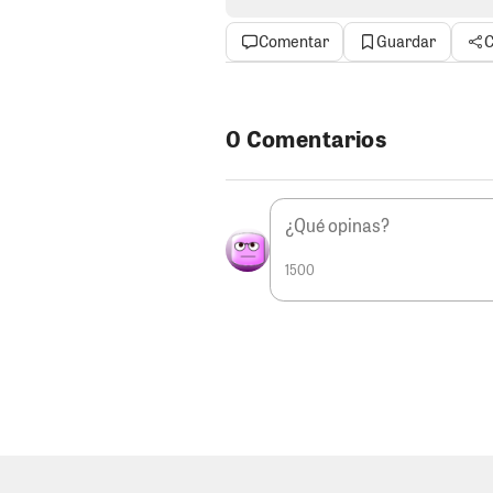
voluntariamente al escrutinio pú
debe empezar siendo honesto con
Comentar
Guardar
C
victimizarse ni “picar” cuando la
un escenario para dobles discur
responder con serenidad, simpl
0 Comentarios
EL MÁS PROCESADO.
El precan
Poder Judicial es, sin discusió
arrastra son consecuencia direc
periodos como alcalde de Pisco.
este personaje aún tiene la desf
1500
corrupción y de decencia. Los pr
tortuga, lo que despierta más d
volver al poder no solo responde
público, sino a la necesidad urg
librarse de la cárcel. Toda una f
EL CHARLATÁN.
Chanchooo Mass
levantó pasado de revoluciones. 