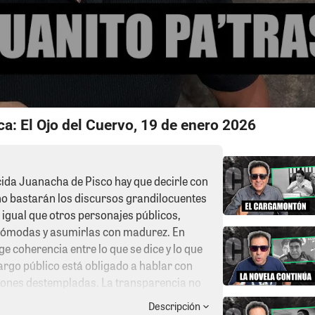
a: El Ojo del Cuervo, 19 de enero 2026
cida Juanacha de Pisco hay que decirle con
no bastarán los discursos grandilocuentes
l igual que otros personajes públicos,
cómodas y asumirlas con madurez. En
e coherencia entre lo que se dice y lo que
cargo público está obligado a hablar con
ciones destempladas. La transparencia no
guerra sucia? No. Es el costo de exponerse
Descripción