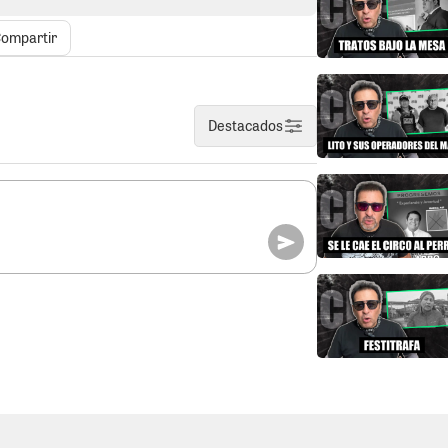
blico. Quien busca representar al pueblo
sigo mismo y con los electores, sin
ompartir
s preguntas no le gustan. La política no es
sos. El que no está preparado para
emente no está preparado para gobernar.
Destacados
didato con más procesos abiertos en el
n, Juan Mendoza. Todas las denuncias que
ta de su actuar sinuoso durante sus dos
 Con semejante rosario de acusaciones,
achatez de hablar de lucha contra la
ocesos, por cierto, avanzan a paso de
e una sospecha. Su desesperación por
ría al afán de seguir exquilmando el erario
ente de blindarse políticamente para
ichita la Juanacha.
a sigue dando tumbos y, una vez más, se
En un programa televisivo soltó sin