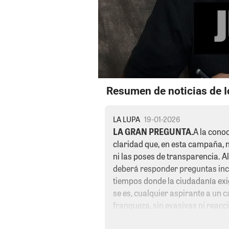
Resumen de noticias de Ic
LA LUPA
19-01-2026
LA GRAN PREGUNTA.
A la cono
claridad que, en esta campaña, 
ni las poses de transparencia. A
deberá responder preguntas in
tiempos donde la ciudadanía exig
se es, cualquier aspirante a un 
franqueza, sin evasivas ni reac
se proclama: se demuestra. ¿Es 