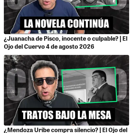
5.- EL CAMBIO.
Qué pasó con Dider Moya el digno
representante de los trabajadores del hospital Ricardo
Cruzado Rivarola ahora sí comparte El Ojo del Cuervo
pero cuando lo despellejamos guardó un silencio total,
¿Juanacha de Pisco, inocente o culpable? | El
Antes la consejera Gamonal era su aliada la tenía en un
Ojo del Cuervo 4 de agosto 2026
pedestal, hoy po hoy cual perro rabioso muerde la
mano de quie un día le dio de comer. Y como si tuviera
autoridad moral amenaza con publicar audios
comprometedores eso en la china y cochinchina se
llama extorsión seguro que está a la espera de la
llamada del millón para no pública ..ayayayay
¿Mendoza Uribe compra silencio? | El Ojo del