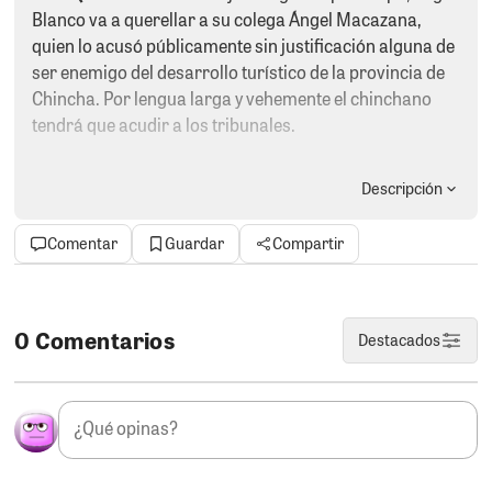
Blanco va a querellar a su colega Ángel Macazana,
quien lo acusó públicamente sin justificación alguna de
ser enemigo del desarrollo turístico de la provincia de
Chincha. Por lengua larga y vehemente el chinchano
tendrá que acudir a los tribunales.
2- LA INSPECCIÓN.
Se realizó la inspección ocular
Descripción
para evaluar las condiciones del seguridad del nuevo
recorrido profesional del Señor de Luren. En las
Comentar
Guardar
Compartir
próximas horas, la Sub Gerencia de Defensa Civil dará
a conocer los resultados de esta inspección.. Más allá
de las cuestiones técnicas sólo con que se prevalezca el
sentido común la imagen del Cristo Moreno, no debe de
0 Comentarios
Destacados
pasar por las calles Lima y Bolívar.
3- SE CORRE DE LA JUSTICIA..
El incapaz del alcalde
de Los Aquijes, Edward Amoroto se cree vivo y continúa
utilizando maniobras dilatorias para que no avance la