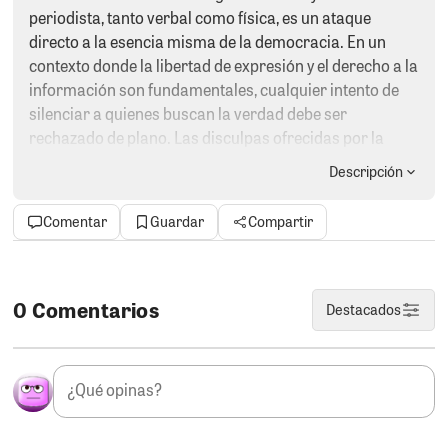
periodista, tanto verbal como física, es un ataque
directo a la esencia misma de la democracia. En un
contexto donde la libertad de expresión y el derecho a la
información son fundamentales, cualquier intento de
silenciar a quienes buscan la verdad debe ser
rechazado de plano. Las disculpas ofrecidas por la
abogada, Karen del Carmen Salcedo Pisconte aunque
Descripción
puedan parecer un intento de reparar el daño, no
abordan la gravedad del acto; la violencia no puede ser
Comentar
Guardar
Compartir
una respuesta a la incomodidad que generan las
preguntas pertinentes. Este incidente revela una falta
de respeto hacia la labor periodística y, más
preocupante aún, una tendencia peligrosa de
0 Comentarios
Destacados
deslegitimar el cuestionamiento en el espacio público.
En lugar de cerrar el capítulo con palabras vacías, se
necesita un compromiso genuino para proteger a
quienes ejercen su derecho a informar, ya que el
silencio ante la violencia solo perpetúa un ciclo de