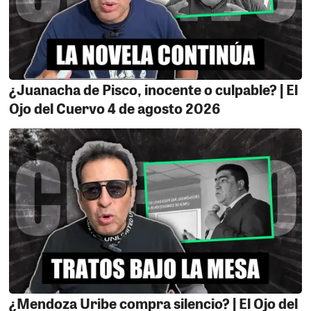
que de su enemigo imaginario. Si Cornejo fue realmente
el culpable de sus desgracias, entonces Ramos no hizo
más que probar de su propio veneno. En política, el que
siembra tormentas no puede quejarse cuando recoge
rayos. Ayayayyy.
¿Juanacha de Pisco, inocente o culpable? | El
Ojo del Cuervo 4 de agosto 2026
EL CONGRESISTA.
El inefable congresista Jorge
Marticorena parece estar empacando discretamente
sus cosas, consciente de que la reelección es una
quimera lejana. Esta semana, según su propia cuenta,
se reunió con trabajadores del sector Salud de la región
Ica, quienes le expusieron una deuda remunerativa que
sigue sin pagarse y que convierte a Ica
vergonzosamente en la única región donde el problema
persiste. Frente a las cámaras y con el libreto bien
ensayado, Marticorena juró, una vez más, que “seguirá
luchando”, que “defenderá derechos” y que “llevará las
demandas” al Gobierno Regional y al Ministerio de
¿Mendoza Uribe compra silencio? | El Ojo del
Salud. El clásico discurso de despedida del