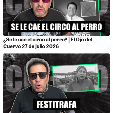
y su compulsión por inventar realidades paralelas solo
confirman que no está a la altura del cargo que
pretende. En política, el ridículo no se improvisa: se
construye. Y ella va camino a la obra completa.
DE DONDE VINO LA BALA.
Aun no se barajan hipótesis
del porqué del atentado contra el alcalde Los Aquijes,
¿Se le cae el circo al perro? | El Ojo del
Edward Amorotto. Al parecer no estaba amenazado, al
Cuervo 27 de julio 2026
menos nunca lo denunció, y de ser lo contrario
minimizó la advertencia porque el día del atentado
estaba "Regaladose" en el distrito supervisando obras.
Hay que indicar que a Amorotto se le hizo un
allanamiento a su domicilio donde se le encontró 600
mil soles. Una cifra astronómica qué ninguna persona
podría guardar en su casa. El origen de ese dinero
podría ser una de las líneas de investigación a seguir
por parte de la Policía. ¿Como lo obtuvo? ¿Porqué no lo
bancarizó? ¿Estaba en algún oscuro negocio?.