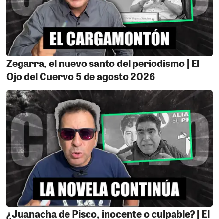
negociado de Licencias de conducir y que pesa sobre él
y su entorno un pedido de prisión preventiva.
ALGO NO ESTÁ BIEN.
A propósito de las
investigaciones por el caso de brevetes en la gestión de
Zegarra, el nuevo santo del periodismo | El
Gallegos, una reciente carpeta fiscal pone en el centro
Ojo del Cuervo 5 de agosto 2026
de la tormenta nuevamente al ex gobernador Javier
Gallegos junto a 34 procesados entre ellos Edward
Amorotto, Kenniha Dongo entre otros lo extraño es que
el “chino” Martínez no figure en esta lista ya que el fiscal
a solicitado como medida coercitiva prisión preventiva
para todo ellos, todos saben que dentro de este ajedrez
político una figura relevante fue el chinito y el fiscal
olvidó su nombre por completo y eso tendría solo una
explicación, ¿y cuál sería? Que sería el tira dedo del
proceso. Ayayay
¿Juanacha de Pisco, inocente o culpable? | El