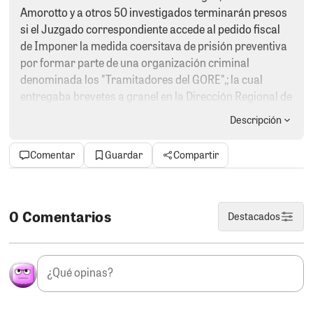
Amorotto y a otros 50 investigados terminarán presos
si el Juzgado correspondiente accede al pedido fiscal
de Imponer la medida coersitava de prisión preventiva
por formar parte de una organización criminal
denominada los "Tramitadores del GORE",; la cual
entregaba brevetes a granel en la Dirección Regional de
Transporte. Este drástico pedido por lo complejo de la
Descripción
investigación teniendo en cuenta además que
anteriormente uno de los acusados como es el alcalde
Comentar
Guardar
Compartir
del distrito de Los Aquijes, Edward Amorotto, estuvo
corrido por más de 10 meses de la justicia,
precisamente por esta investigación. Por su parte
Javier Gallegos ya se comió 50 días de cárcel por este
0 Comentarios
Destacados
caso.
NO PASA NADA.
La soberbia de Gallegos no tiene
límites. Cree en su inocencia pese a las pruebas
contundentes que existe contra lo que la Fiscalía ha