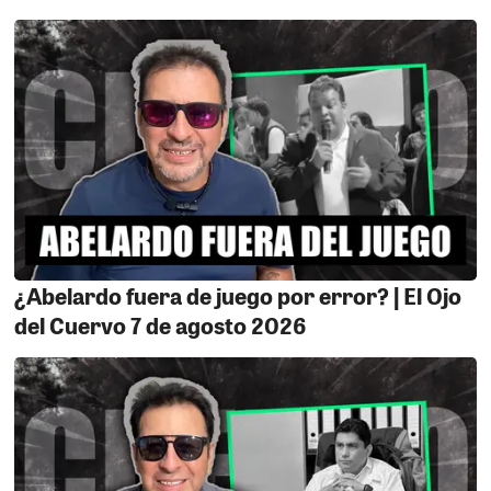
uno más del montón, dizque el OSIOSOLOGO trabaja en
ese nido de ratas llamado congreso donde a
encontrado su verdadera identidad ya que ahí se
escudan puro chupasangres que viven de la teta del
estado y claro como no tiene nada bueno que hacer se
dedica atacar periodistas que cuestionan al alcalde de
Marcona. Tremenda lacra cobarde!!!
LA ASPIRANTE.
La aspirante al sillón municipal por el
partido político “Perú Nacion” la actual regidora Leydy
Loayza no está de buenas resulta que su desgaste se
nota a leguas, cada vez que hace un reel para hablar
¿Abelardo fuera de juego por error? | El Ojo
sobre sus propuestas son los mismos seguidores que
del Cuervo 7 de agosto 2026
le dan con palo y le hacen recordar su casi inexistente
paso como regidora de la municipalidad de Ica, ya que
no destacó precisamente como una dura crítica de la
gestión de Carlos Reyes, ahora está actitud
complaciente con la gestión le pasa la factura, parece
que no va sacar ni pal te.