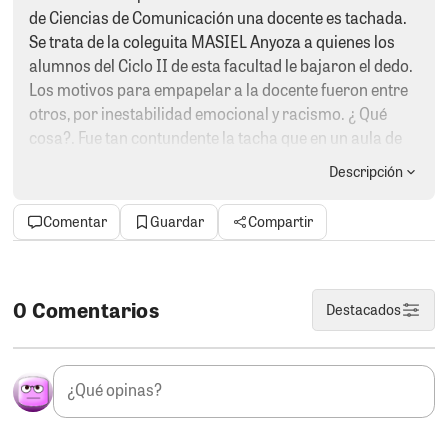
de Ciencias de Comunicación una docente es tachada.
Se trata de la coleguita MASIEL Anyoza a quienes los
alumnos del Ciclo II de esta facultad le bajaron el dedo.
Los motivos para empapelar a la docente fueron entre
otros, por inestabilidad emocional y racismo. ¿ Qué
cosa?. Fue tan contundente la tacha que en un aula de
25 alumnos, 21 votaron a favor de la misma. Mucho ojo
Descripción
a los colegas del Colegio de Periodista porque MASIEL
Anyoza aspira a ser decana de esta institución y al
Comentar
Guardar
Compartir
parecer como se ve no cuenta con las credenciales
debidas.
EL OSIOSOLOGO.
Hay un sujeto en Marcona tan
0 Comentarios
Destacados
cobarde que se escuda detrás de una página troll para
atacar a los que denuncian a Lito Rosales, la página en
cuestión se llama “Marcona protesta” y el dueño es un
“osiosologo” que solo consigue chamba colgado a las
faldas de un hermano que si no logra ser autoridad es