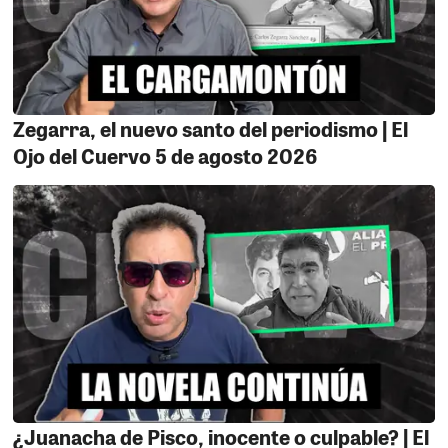
EL DESEMBARCADO.
El reconocido abogado Dr
Ordóñez fue literalmente desembarcado del partido del
tren, para sorpresa de muchos, esta resolución 3201-
025/SNO que apareció en las redes sociales a causado
Zegarra, el nuevo santo del periodismo | El
sorpresa, que el coordinador regional no sea
Ojo del Cuervo 5 de agosto 2026
precisamente el doctor la razón es que por el momento
no a decidido inscribirse como pre candidato al partido
por esa razón fue desembarazado pero acá viene lo
bueno Ordóñez está desvinculándose del partido quiere
decir que está renunciando para quedar libre y
probablemente pueda participar en la
contienda como invitado.
¿Juanacha de Pisco, inocente o culpable? | El