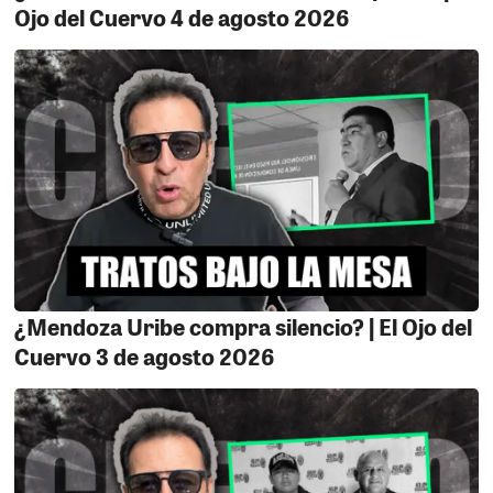
Ojo del Cuervo 4 de agosto 2026
pública, falsedad ideológica, delito contra el cuerpo y la
salud entre otros es el principal testigo contra Elmo
Pacheco y la que realmente recibió y negoció la coima,
es una funcionaria de malos hábitos Rosmery Suñiga
Vasquez hoy se encuentra libre de todo pecado gracias
al gran fiscal Alexander Pérez que la convenció
convertirse en colaboradora eficaz, al parecer su único
objetivo es el de hundir al ex alcalde de Marcona
¿Mendoza Uribe compra silencio? | El Ojo del
Cuervo 3 de agosto 2026