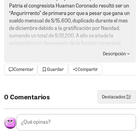
Patria el congresista Huaman Coronado resultó ser un
“Angurirrento” de primera por que a pesar que gana un
sueldo mensual de S/15.600, duplicado durante el mes
de diciembre debido a la gratificación por Navidad,
sumando un total de S/31,200. A ello se añade la
asignación por desempeño de la función congresal
deS/7.617,20, así como un bono adicional de S/9.900,
Descripción
viáticos de S/2.800 por la semana de representación y
el aguinaldo navideño de S/1.700
Comentar
Guardar
Compartir
No puede pagar una cochera y usa el estacionamiento
del hospital socorro, no puede pagar un espacio para
sus reuniones con la población y usa el auditorio del
mismo nosocomio encima para colmo apadrina a una
0 Comentarios
Destacados
interna para que tenga el privilegio de estacionar su
auto en una zona que solo es para médicos, no se puede
ser posible tanta angurria.
EL DEBATE.
Hay un intenso debate en la población a