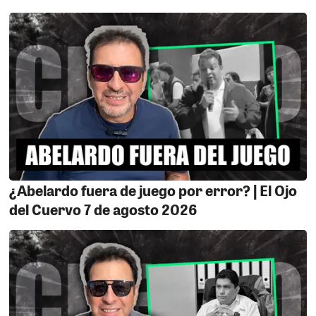
propósito de la pugna originada en el Ministerio
Público por ocupar el cargo de la fiscalía superior de la
nación entre Delia Espinoza y Patricia Benavides, según
los opinologos la primera promovida por los caviares y
la segunda por el Fujimorismo, un encuentro de
poderes donde el poblador es el expectante que nunca
gana nada solo disfruta del melodrama de estos
servidores públicos, si los fiscales pelearían con ese
mismo ímpetu por acabar con la delincuencia este país
sería, un país se pacífico libre de extorsionadores y de
tanto corrupto enquistado en todas las entidades del
estado. Ayayayay
¿Abelardo fuera de juego por error? | El Ojo
del Cuervo 7 de agosto 2026
LA REPARTIJA.
El estado peruano a través de la OMPE
financia a los partidos políticos, por ende a Acción
Popular le llegó la navidad adelantada pero después del
desmadre qué se armo con ese dinero, Oyola, Doroteo y
Pancho Massa hicieron de las suyas, las consecuencias
no podían hacerse esperar ya están pidiendo la cabeza