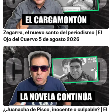
de Lela Dueñas actual tesorera del comité nacional del
partido el mismísimo presidente del comité Marco
Acurio Valdivia pide su destitución por la poca
transparencia en el manejo de los fondos, ahora que los
demás se pachamanquearon de lo lindo con el dinero,
Zegarra, el nuevo santo del periodismo | El
la dejaron más sola que la luna y a su suerte
Ojo del Cuervo 5 de agosto 2026
empezando por Oyola y terminando con el vivazo de
Paaancho Massa. Qué empieza a dejar su huella, se lo
advertimos!!!
EL CASO ELMO PACHECO.
El ex alcalde de Marcona
Elmo Pacheco ya lleva 2 años y 11 meses en prisión
preventiva por el supuesto delito de cohecho pasivo
propio, sin tener una prueba contundente de su
participación el hecho es increíble el empresario de
dudosa reputación Amilcar Salazar Bellido es quien
acusa de esta delito sin embargo resulta ser toda una
joyita con más de 30 procesos a cuestas como
¿Juanacha de Pisco, inocente o culpable? | El
peculado, concusión, delito contra la administración