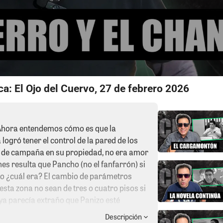
a: El Ojo del Cuervo, 27 de febrero 2026
hora entendemos cómo es que la
logró tener el control de la pared de los
l de campaña en su propiedad, no era amor
nes resulta que Pancho (no el fanfarrón) si
to ¿cuál era? El cambio de parámetros
sta zona no sean de tres o cuatro pisos si
ya parecía extraño que Panizo esté
, en fin por esa razón hasta los regidores
Descripción