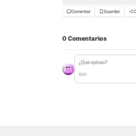
deberían de renunciar a sus car
favor. Como dijo alguna vez Nadi
Comentar
Guardar
C
LA SERENATA.
La cantante ranc
lechuga, no parece que haya pas
a quien decía Amar, muy por el c
0 Comentarios
entre risas sus necesidades ec
electoral, que para ella,( se ha v
de TikTok oficial donde también 
gastos, Uhmmm… se le fue un s
1500
EL PERRO Y EL CHANCHO.
Javi
gobernador cree que con su disc
que esta arriba en las encuestas
se le dió por comparar al perro 
es mejor en todo aspecto que el 
chanchada que dejó en transpor
perros más cochinos que un chan
perros buenos y malos. Los de 