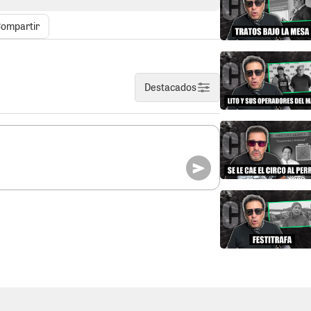
gos para evitar que usen ese poder en su
ne Heredia “Tan difícil es caminar derecho”
ompartir
hera Ersy Gómez está más fresca que una
ado por una pérdida irreparable de alguien
ontrario sin querer queriendo dejó aflorar
Destacados
onómicas, sobre todo en esta campaña
uelto “Dura” así lo dejó clarito en su cuenta
pidió que la contraten para cubrir sus
ponsor
er Gallegos sueña con Porky. El ex
urso cansino se va a bajar al candidato
. En su última intervención a este COSITO
y al chancho. Lógicamente dijo que el perro
porcino. Puede tener razón, pero la
tes es evidentemente prueba que hay
cho, en fin, como todo en la vida hay
Progresemos parecen perros cruzados con