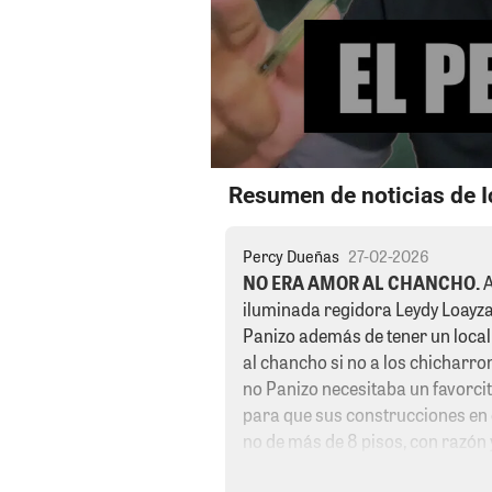
Resumen de noticias de Ic
Percy Dueñas
27-02-2026
NO ERA AMOR AL CHANCHO.
A
iluminada regidora Leydy Loayza 
Panizo además de tener un loca
al chancho si no a los chicharro
no Panizo necesitaba un favorci
para que sus construcciones en e
no de más de 8 pisos, con razón 
apoyando un partido de izquierda