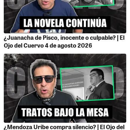
LA MAMÁ DE PANCHO.
El bautizado como “payaso”
por el alcalde de Carlos Reyes Pancho Massa habló
sobre la depredación de las Dunas de Huacachina y en
un momento de disloque mental comparó su amor por
las dunas con el amor por su madre, y dijo que la
¿Juanacha de Pisco, inocente o culpable? | El
defendería como si fuese tal, jajajaja provoca risa este
Ojo del Cuervo 4 de agosto 2026
bocón porque la manera que defendió la naturaleza al
parecer fue en silencio, mientras nosotros
denunciamos su depredación en todos nuestros
medios de comunicación, el mutis, en todo caso más
parece la mamá del conocido abogado Ordoñez que a
puso el grito en el cielo cuando unos inescrupulosos
empresarios (amigotes de Pancho) la empezaron a
invadir invadir, y si sabemos cómo defiendes a los que
más quieres. Saludos de tu tío.
¿Mendoza Uribe compra silencio? | El Ojo del