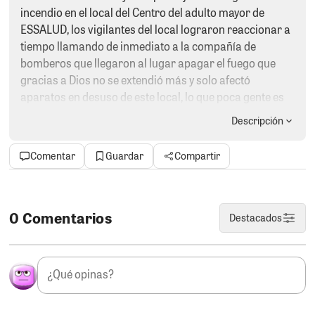
incendio en el local del Centro del adulto mayor de
ESSALUD, los vigilantes del local lograron reaccionar a
tiempo llamando de inmediato a la compañía de
bomberos que llegaron al lugar apagar el fuego que
gracias a Dios no se extendió más y solo afectó
aparatos en desuso de este local, lo que poca gente es
que el origen del fuego se produjo en la propiedad del
Descripción
regidor provincial de Ica José Rubio ubicado al costado
del este centro en la residencial La Angostura y hasta el
Comentar
Guardar
Compartir
momento no habido explosión alguna por su parte.
PARA UNA PRÓXIMA OPORTUNIDAD.
Al parecer los
sueños de opio de Carlos Zegarra por ser diputado en
0 Comentarios
Destacados
el próximo Congreso de la República van llegado a su
fin. Tiempo atrás infringió las normas de neutralidad,
fue sancionado por el Jurado Electorado Especial de
Ica. El asesor apeló a la instancia superior,, es decir al
JNE quien al final declaró infundado su pedido. Ante